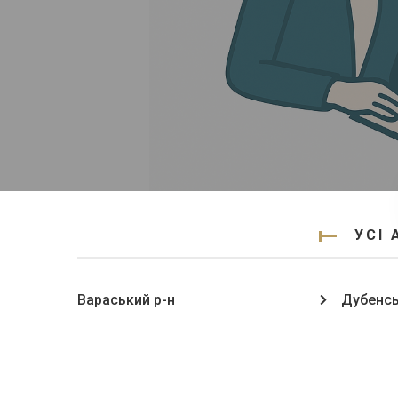
УСІ 
Вараський р-н
Дубенсь