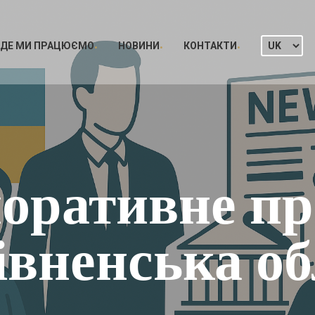
ДЕ МИ ПРАЦЮЄМО
НОВИНИ
КОНТАКТИ
оративне пр
івненська об