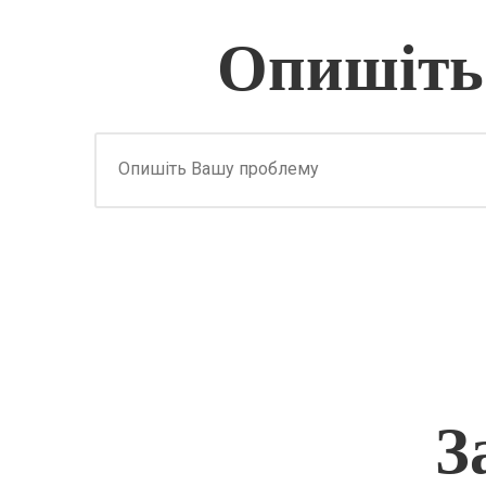
Опишіть
З