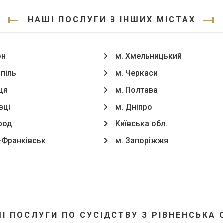
НАШІ ПОСЛУГИ В ІНШИХ МІСТАХ
он
м. Хмельницький
опіль
м. Черкаси
ця
м. Полтава
вці
м. Дніпро
род
Київська обл.
о-Франківськ
м. Запоріжжя
І ПОСЛУГИ ПО СУСІДСТВУ З РІВНЕНСЬКА 