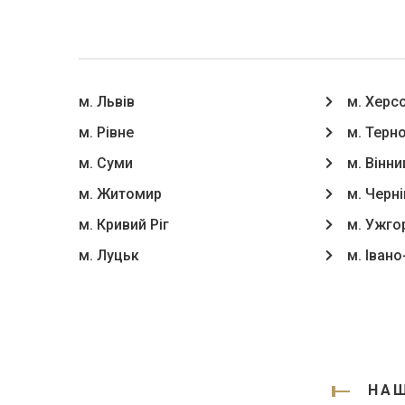
м. Львів
м. Херс
м. Рівне
м. Терн
м. Суми
м. Вінни
м. Житомир
м. Черні
м. Кривий Ріг
м. Ужго
м. Луцьк
м. Іван
НАШ