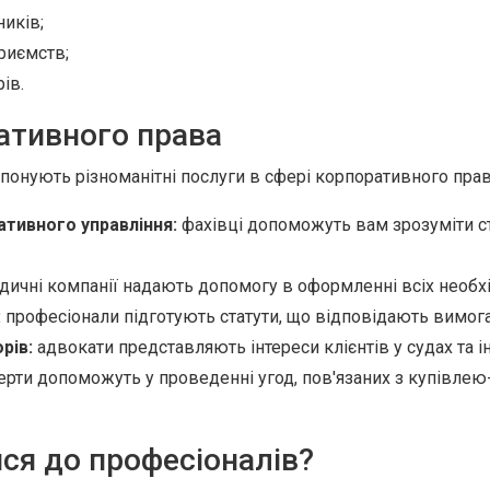
ників;
приємств;
ів.
ативного права
понують різноманітні послуги в сфері корпоративного прав
ативного управління:
фахівці допоможуть вам зрозуміти ст
ичні компанії надають допомогу в оформленні всіх необхід
:
професіонали підготують статути, що відповідають вимога
рів:
адвокати представляють інтереси клієнтів у судах та ін
рти допоможуть у проведенні угод, пов'язаних з купівлею
ся до професіоналів?