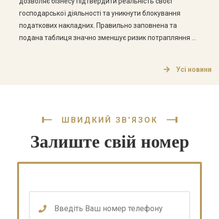
дозволяє бізнесу підтвердити реальність своєї
господарської діяльності та уникнути блокування
податкових накладних. Правильно заповнена та
подана таблиця значно зменшує ризик потрапляння до
переліку ризикових платників. Що таке таблиця даних
платника ПДВ? Це спеціальна форма, яка подається
Усі новини
до податкового органу та містить інформацію про:
види діяльності підприємства коди […]
ШВИДКИЙ ЗВ'ЯЗОК
Залиште свій номер