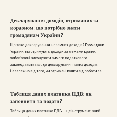
змушений перейти на загальну систему
оподаткування, що часто призводить до збільшення
податкового навантаження, необхідності сплати
Декларування доходів, отриманих за
додаткових податків та ускладнення ведення
кордоном: що потрібно знати
господарської діяльності. Якщо податковий орган […]
громадянам України?
Що таке декларування іноземних доходів? Громадяни
України, які отримують доходи за межами країни,
зобов’язані виконувати вимоги податкового
законодавства щодо декларування таких доходів.
Незалежно від того, чи отримані кошти від роботи за
трудовим договором, підприємницької діяльності,
інвестицій, оренди нерухомості або інших джерел, у
багатьох випадках вони підлягають декларуванню в
Таблиця даних платника ПДВ: як
Україні. Декларування іноземних доходів є обов’язком
заповнити та подати?
податкового […]
Таблиця даних платника ПДВ — це інструмент, який