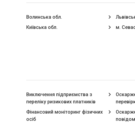
Волинська обл.
Львівсь
Київська обл.
м. Сева
Виключення підприємства з
Оскарже
переліку ризикових платників
перевір
Фінансовий моніторинг фізичних
Оскарже
осіб
повідом