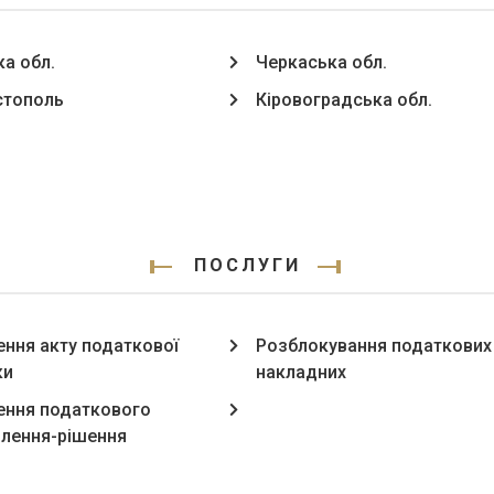
ка обл.
Черкаська обл.
стополь
Кіровоградська обл.
ПОСЛУГИ
ння акту податкової
Розблокування податкових
ки
накладних
ння податкового
лення-рішення