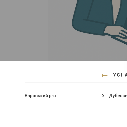
УСІ 
Вараський р-н
Дубенсь