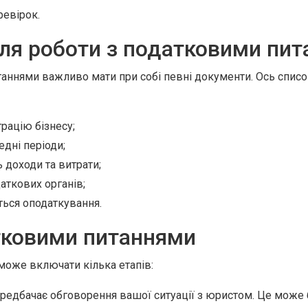
ревірок.
ля роботи з податковими пи
аннями важливо мати при собі певні документи. Ось списо
рацію бізнесу;
едні періоди;
доходи та витрати;
аткових органів;
ться оподаткування.
тковими питаннями
може включати кілька етапів:
едбачає обговорення вашої ситуації з юристом. Це може 