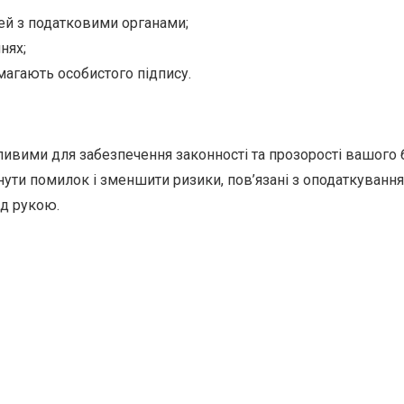
ей з податковими органами;
нях;
магають особистого підпису.
ивими для забезпечення законності та прозорості вашого б
ти помилок і зменшити ризики, пов’язані з оподаткування
ід рукою.