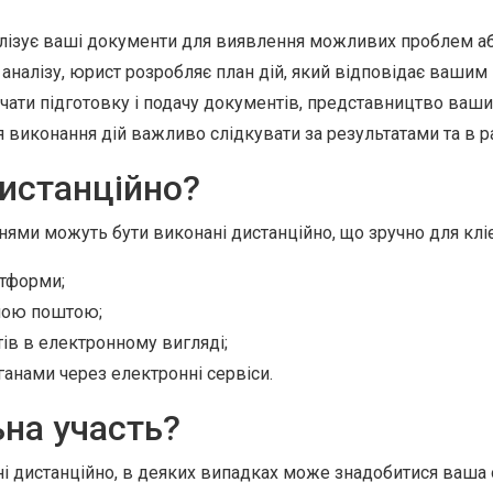
лізує ваші документи для виявлення можливих проблем аб
 аналізу, юрист розробляє план дій, який відповідає вашим
ти підготовку і подачу документів, представництво ваших 
 виконання дій важливо слідкувати за результатами та в ра
истанційно?
нями можуть бути виконані дистанційно, що зручно для клієн
атформи;
ною поштою;
ів в електронному вигляді;
анами через електронні сервіси.
ьна участь?
і дистанційно, в деяких випадках може знадобитися ваша о