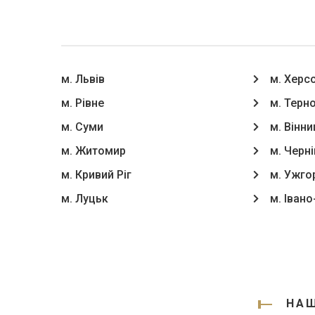
м. Львів
м. Херс
м. Рівне
м. Терн
м. Суми
м. Вінни
м. Житомир
м. Черні
м. Кривий Ріг
м. Ужго
м. Луцьк
м. Іван
НАШ