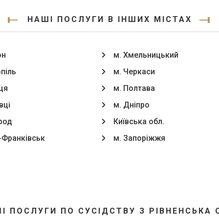
НАШІ ПОСЛУГИ В ІНШИХ МІСТАХ
он
м. Хмельницький
опіль
м. Черкаси
ця
м. Полтава
вці
м. Дніпро
род
Київська обл.
о-Франківськ
м. Запоріжжя
І ПОСЛУГИ ПО СУСІДСТВУ З РІВНЕНСЬКА 