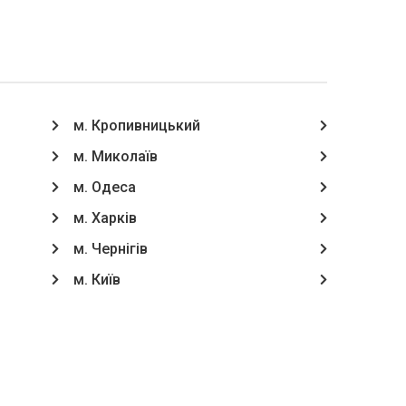
м. Кропивницький
м. Миколаїв
м. Одеса
м. Харків
м. Чернігів
м. Київ