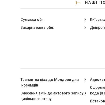
НАШІ П
Сумська обл.
Київська
Закарпатська обл.
Дніпроп
Транзитна віза до Молдови для
Адвокат 
іноземців
Оформле
Внесення змін до актового запису
кода (І
цивільного стану
Встанов