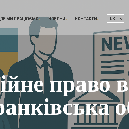
ДЕ МИ ПРАЦЮЄМО
НОВИНИ
КОНТАКТИ
ійне право в
анківська о