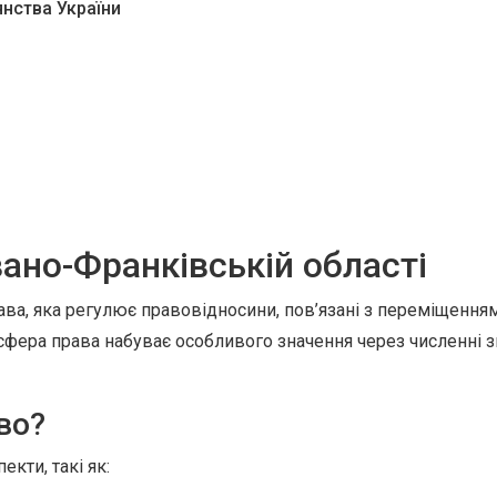
нства України
вано-Франківській області
а, яка регулює правовідносини, пов’язані з переміщенням 
 сфера права набуває особливого значення через численні з
во?
кти, такі як: