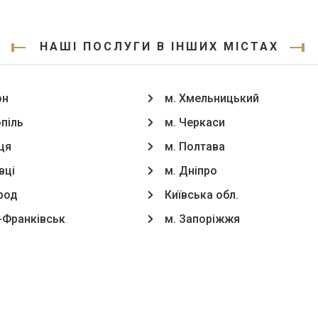
НАШІ ПОСЛУГИ В ІНШИХ МІСТАХ
он
м. Хмельницький
опіль
м. Черкаси
ця
м. Полтава
вці
м. Дніпро
род
Київська обл.
о-Франківськ
м. Запоріжжя