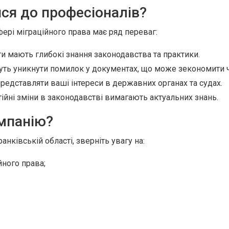
ся до професіоналів?
ері міграційного права має ряд переваг:
и мають глибокі знання законодавства та практики.
ь уникнути помилок у документах, що може зекономити ч
едставляти ваші інтереси в державних органах та судах.
ійні зміни в законодавстві вимагають актуальних знань.
мпанію?
нківській області, зверніть увагу на:
йного права;