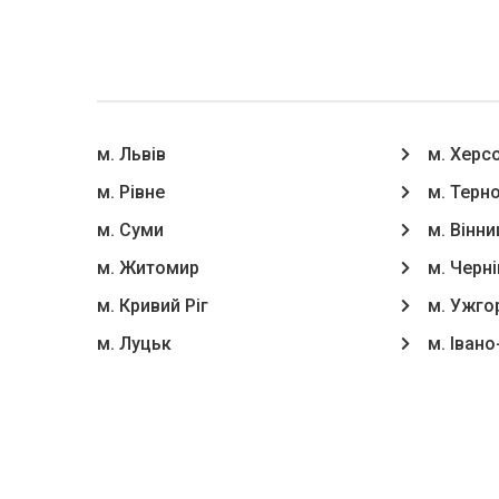
м. Львів
м. Херс
м. Рівне
м. Терн
м. Суми
м. Вінни
м. Житомир
м. Черні
м. Кривий Ріг
м. Ужго
м. Луцьк
м. Іван