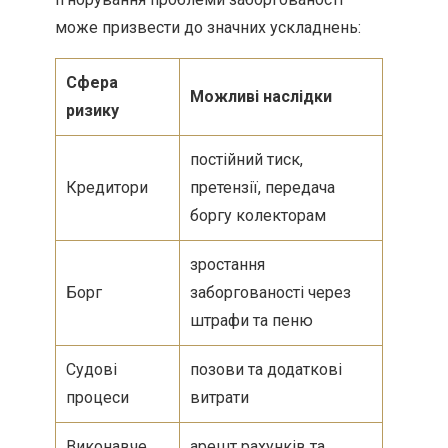
може призвести до значних ускладнень:
Сфера
Можливі наслідки
ризику
постійний тиск,
Кредитори
претензії, передача
боргу колекторам
зростання
Борг
заборгованості через
штрафи та пеню
Судові
позови та додаткові
процеси
витрати
Виконавче
арешт рахунків та