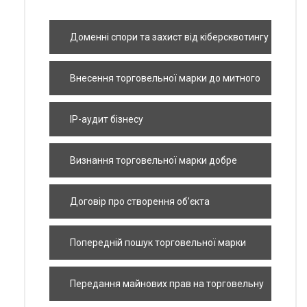
Доменні спори та захист від кіберсквотингу
Внесення торговельної марки до митного
реєстру
IP-аудит бізнесу
Визнання торговельної марки добре
відомою в Україні
Договір про створення об’єкта
інтелектуальної власності за замовленням
Попередній пошук торговельної марки
Передання майнових прав на торговельну