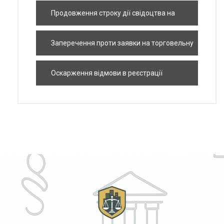
марку
Продовження строку дії свідоцтва на
торговельну марку
Заперечення проти заявки на торговельну
марку
Оскарження відмови в реєстрації
торговельної марки