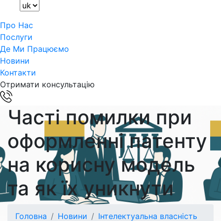
Про Нас
Послуги
Де Ми Працюємо
Новини
Контакти
Отримати консультацію
Часті помилки при
оформленні патенту
на корисну модель
та як їх уникнути
Головна
Новини
Інтелектуальна власність