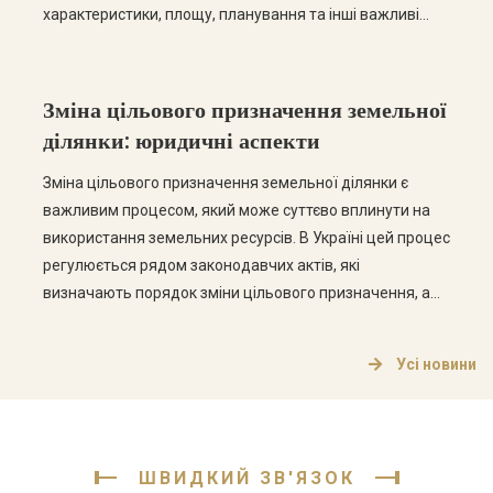
характеристики, площу, планування та інші важливі
дані. У цій статті ми розглянемо основні етапи
отримання технічного паспорта, а також відповімо на
найпоширеніші запитання з цієї теми. Етапи отримання
Зміна цільового призначення земельної
технічного паспорта […]
ділянки: юридичні аспекти
Зміна цільового призначення земельної ділянки є
важливим процесом, який може суттєво вплинути на
використання земельних ресурсів. В Україні цей процес
регулюється рядом законодавчих актів, які
визначають порядок зміни цільового призначення, а
також права та обов’язки власників земельних ділянок.
Що таке цільове призначення земельної ділянки?
Усі новини
Цільове призначення земельної ділянки визначає, для
яких цілей може використовуватися земельна […]
ШВИДКИЙ ЗВ'ЯЗОК