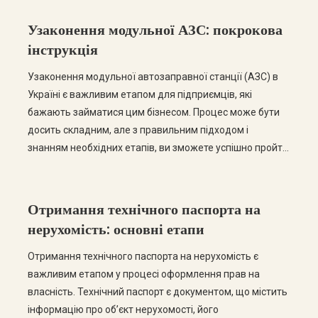
Узаконення модульної АЗС: покрокова
інструкція
Узаконення модульної автозаправної станції (АЗС) в
Україні є важливим етапом для підприємців, які
бажають займатися цим бізнесом. Процес може бути
досить складним, але з правильним підходом і
знанням необхідних етапів, ви зможете успішно пройти
всі етапи легалізації. У цьому пості ми розглянемо
покрокову інструкцію щодо узаконення модульної АЗС,
а також відповімо на найчастіші запитання. Крок […]
Отримання технічного паспорта на
нерухомість: основні етапи
Отримання технічного паспорта на нерухомість є
важливим етапом у процесі оформлення прав на
власність. Технічний паспорт є документом, що містить
інформацію про об’єкт нерухомості, його