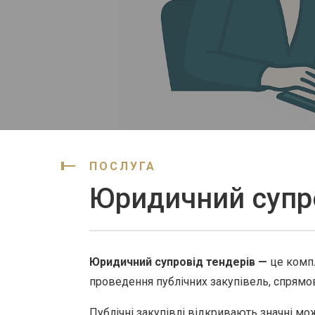
ПОСЛУГА
Юридичний супро
Юридичний супровід тендерів —
це компл
проведення публічних закупівель, спрямов
Публічні закупівлі відкривають значні мо