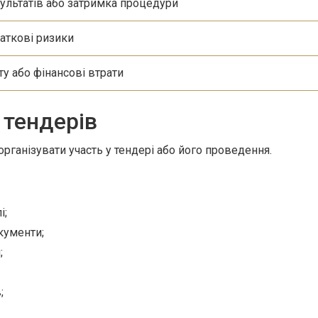
ультатів або затримка процедури
даткові ризики
ту або фінансові втрати
 тендерів
ганізувати участь у тендері або його проведення.
і;
кументи;
;
;