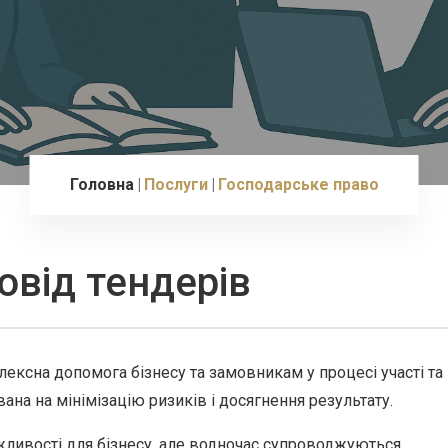
Головна
Послуги
Господарське право
від тендерів
ексна допомога бізнесу та замовникам у процесі участі та
ана на мінімізацію ризиків і досягнення результату.
жливості для бізнесу, але водночас супроводжуються