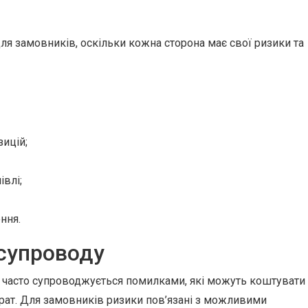
 для замовників, оскільки кожна сторона має свої ризики та
зицій;
івлі;
ння.
супроводу
и часто супроводжується помилками, які можуть коштувати
рат. Для замовників ризики пов’язані з можливими