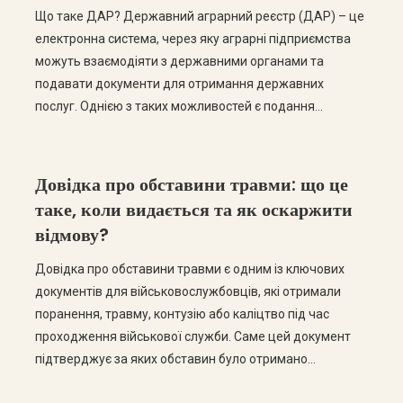
Що таке ДАР? Державний аграрний реєстр (ДАР) – це
електронна система, через яку аграрні підприємства
можуть взаємодіяти з державними органами та
подавати документи для отримання державних
послуг. Однією з таких можливостей є подання
документів для підтвердження статусу критично
важливого підприємства з метою бронювання
військовозобов’язаних працівників. Електронне
Довідка про обставини травми: що це
подання значно спрощує процедуру та скорочує
таке, коли видається та як оскаржити
строки розгляду документів. […]
відмову?
Довідка про обставини травми є одним із ключових
документів для військовослужбовців, які отримали
поранення, травму, контузію або каліцтво під час
проходження військової служби. Саме цей документ
підтверджує за яких обставин було отримано
ушкодження та є підставою для подальшого