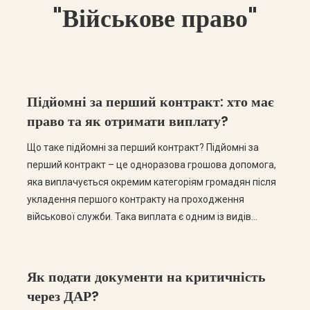
"Військове право"
Підйомні за перший контракт: хто має
право та як отримати виплату?
Що таке підйомні за перший контракт? Підйомні за
перший контракт – це одноразова грошова допомога,
яка виплачується окремим категоріям громадян після
укладення першого контракту на проходження
військової служби. Така виплата є одним із видів
соціального забезпечення військовослужбовців та
покликана підтримати їх на початку служби. Розмір і
порядок виплати визначаються чинним
Як подати документи на критичність
законодавством та залежать від категорії […]
через ДАР?