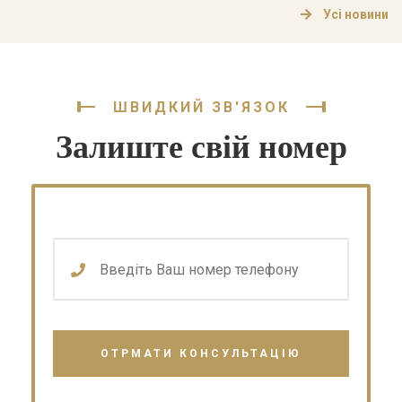
проходження військово-лікарської комісії (ВЛК),
Усі новини
оформлення одноразової грошової допомоги,
встановлення інвалідності або отримання інших
соціальних гарантій. На практиці […]
ШВИДКИЙ ЗВ'ЯЗОК
Залиште свій номер