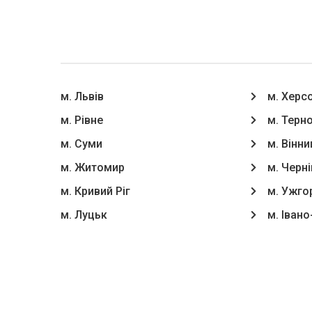
м. Львів
м. Херс
м. Рівне
м. Терн
м. Суми
м. Вінни
м. Житомир
м. Черні
м. Кривий Ріг
м. Ужго
м. Луцьк
м. Іван