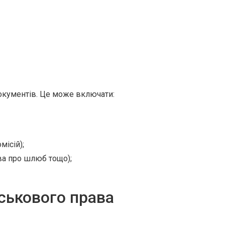
окументів. Це може включати:
ісій);
ва про шлюб тощо);
ськового права