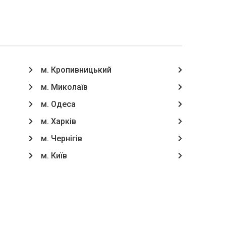
м. Кропивницький
м. Миколаїв
м. Одеса
м. Харків
м. Чернігів
м. Київ