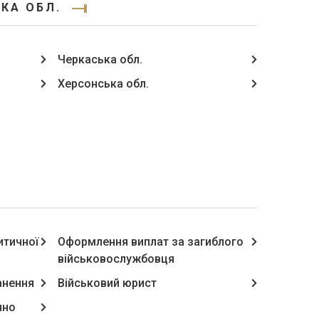
КА ОБЛ.
Черкаська обл.
Херсонська обл.
итичної
Оформлення виплат за загиблого
військовослужбовця
анення
Військовий юрист
чно