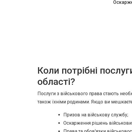
Оскарже
Коли потрібні послуг
області?
Послуги з військового права стають необх
також їхніми родинами. Якщо ви мешкаєте в
Призов на військову службу;
Оскарження рішень військових
Права та обов'язки військово