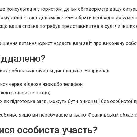
е консультація з юристом, де ви обговорюєте вашу ситуац
ому етапі юрист допоможе вам зібрати необхідні документи
що ваша справа потребує представництва в суді чи інших о
ішення питання юрист надасть вам звіт про виконану робо
іддалено?
тину роботи виконувати дистанційно. Наприклад:
ся через відеозв'язок або телефон;
електронною поштою;
 як підготовка заяв, можуть бути виконані без особистої п
собливо якщо ви перебуваєте в Івано-Франківській області
ся особиста участь?