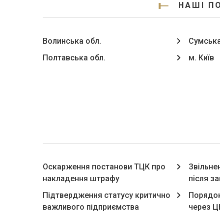
НАШІ П
Волинська обл.
Сумська
Полтавська обл.
м. Київ
Оскарження постанови ТЦК про
Звільне
накладення штрафу
після з
Підтвердження статусу критично
Порядок
важливого підприємства
через 