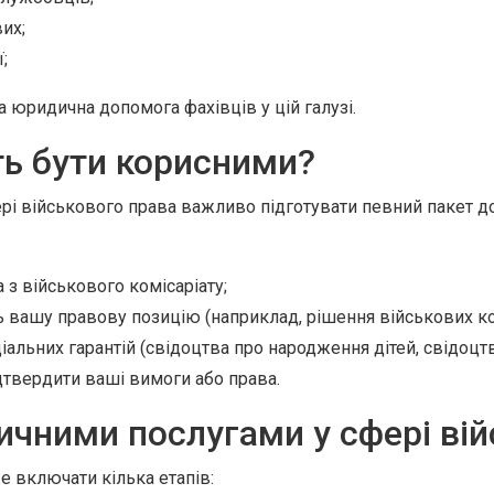
вих;
;
а юридична допомога фахівців у цій галузі.
ь бути корисними?
рі військового права важливо підготувати певний пакет д
 з військового комісаріату;
вашу правову позицію (наприклад, рішення військових ком
альних гарантій (свідоцтва про народження дітей, свідоцт
дтвердити ваші вимоги або права.
ичними послугами у сфері вій
 включати кілька етапів: