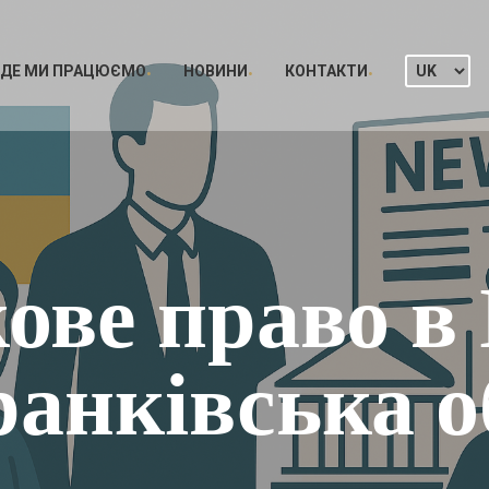
ДЕ МИ ПРАЦЮЄМО
НОВИНИ
КОНТАКТИ
ове право в
анківська о