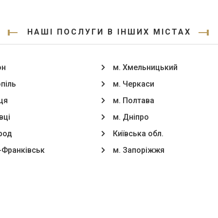
НАШІ ПОСЛУГИ В ІНШИХ МІСТАХ
он
м. Хмельницький
опіль
м. Черкаси
ця
м. Полтава
вці
м. Дніпро
род
Київська обл.
о-Франківськ
м. Запоріжжя