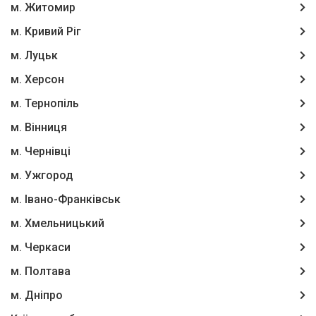
м. Житомир
м. Кривий Ріг
м. Луцьк
м. Херсон
м. Тернопіль
м. Вінниця
м. Чернівці
м. Ужгород
м. Івано-Франківськ
м. Хмельницький
м. Черкаси
м. Полтава
м. Дніпро