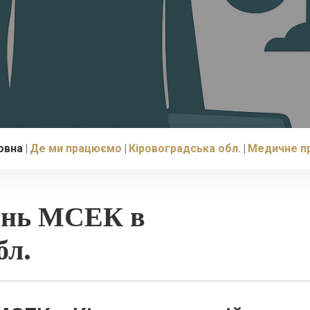
овна
Де ми працюємо
Кіровоградська обл.
Медичне п
ень МСЕК в
бл.