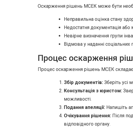
Оскарження рішень МСЕК може бути необх
Неправильна оцінка стану здор
Недостатня документація або 
Невірне визначення групи інва
Відмова у наданні соціальних 
Процес оскарження рі
Процес оскарження рішень МСЕК складаєть
Збір документів:
Зберіть усі 
Консультація з юристом:
Звер
можливості.
Подання апеляції:
Напишіть ап
Очікування рішення:
Після под
відповідного органу.