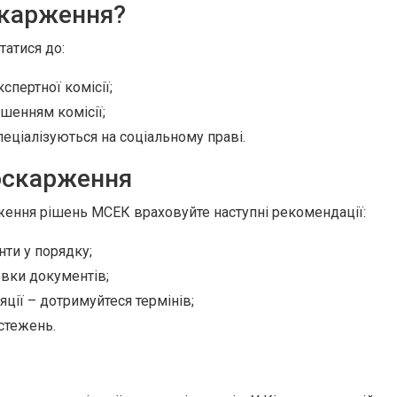
скарження?
татися до:
спертної комісії;
ішенням комісії;
пеціалізуються на соціальному праві.
оскарження
ження рішень МСЕК враховуйте наступні рекомендації:
нти у порядку;
овки документів;
яції – дотримуйтеся термінів;
стежень.