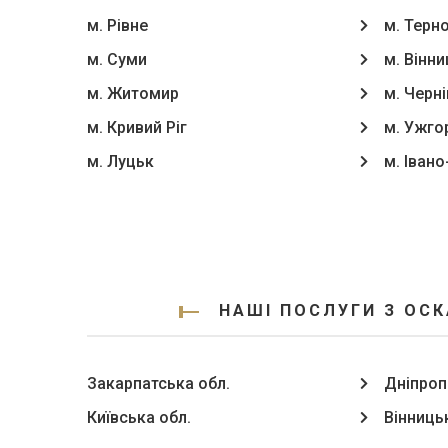
м. Рівне
м. Терн
м. Суми
м. Вінни
м. Житомир
м. Черні
м. Кривий Ріг
м. Ужго
м. Луцьк
м. Іван
НАШІ ПОСЛУГИ З ОСК
Закарпатська обл.
Дніпроп
Київська обл.
Вінниць