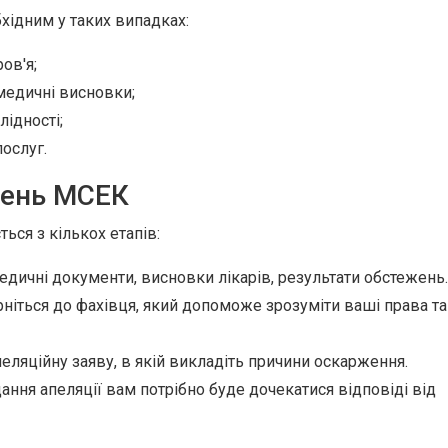
ідним у таких випадках:
ов'я;
медичні висновки;
лідності;
послуг.
шень МСЕК
ся з кількох етапів:
медичні документи, висновки лікарів, результати обстежень.
ніться до фахівця, який допоможе зрозуміти ваші права та
еляційну заяву, в якій викладіть причини оскарження.
ання апеляції вам потрібно буде дочекатися відповіді від