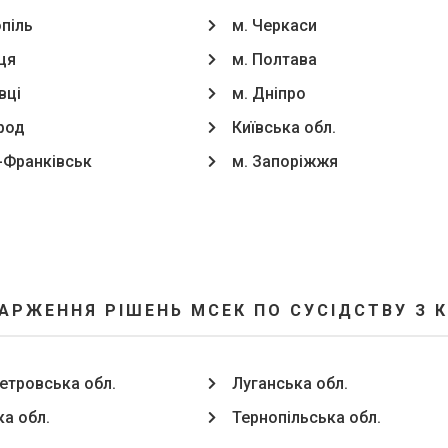
опіль
м. Черкаси
ця
м. Полтава
вці
м. Дніпро
род
Київська обл.
о-Франківськ
м. Запоріжжя
АРЖЕННЯ РІШЕНЬ МСЕК ПО СУСІДСТВУ З 
етровська обл.
Луганська обл.
ка обл.
Тернопільська обл.