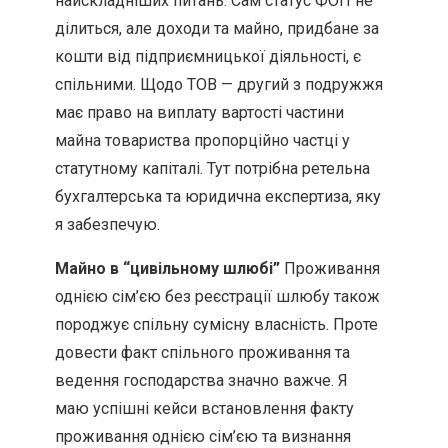
найскладніших питань. Сам статус ФОП не
ділиться, але доходи та майно, придбане за
кошти від підприємницької діяльності, є
спільними. Щодо ТОВ — другий з подружжя
має право на виплату вартості частини
майна товариства пропорційно частці у
статутному капіталі. Тут потрібна ретельна
бухгалтерська та юридична експертиза, яку
я забезпечую.
Майно в “цивільному шлюбі”
Проживання
однією сім’єю без реєстрації шлюбу також
породжує спільну сумісну власність. Проте
довести факт спільного проживання та
ведення господарства значно важче. Я
маю успішні кейси встановлення факту
проживання однією сім’єю та визнання