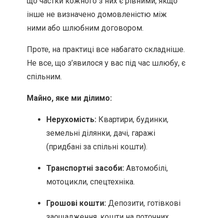
що частки кожного з них є рівними, якщо
інше не визначено домовленістю між
ними або шлюбним договором.
Проте, на практиці все набагато складніше.
Не все, що з’явилося у вас під час шлюбу, є
спільним.
Майно, яке ми ділимо:
Нерухомість:
Квартири, будинки,
земельні ділянки, дачі, гаражі
(придбані за спільні кошти).
Транспортні засоби:
Автомобілі,
мотоцикли, спецтехніка.
Грошові кошти:
Депозити, готівкові
заощадження, кошти на поточних