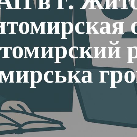
АП в г. Жит
томирская о
томирский р
мирська гро