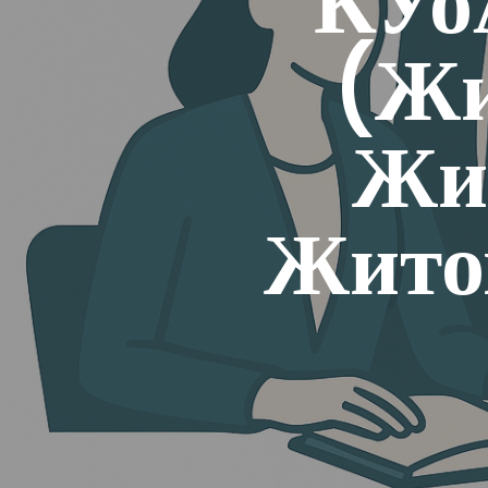
КУо
(Жи
Жи
Жито