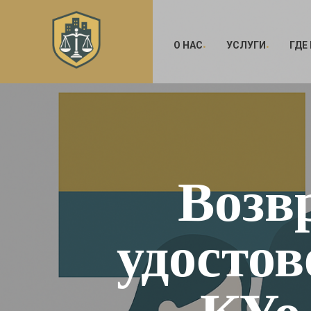
О НАС
УСЛУГИ
ГДЕ
Возв
удостов