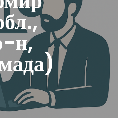
омир
бл.,
-н,
мада)