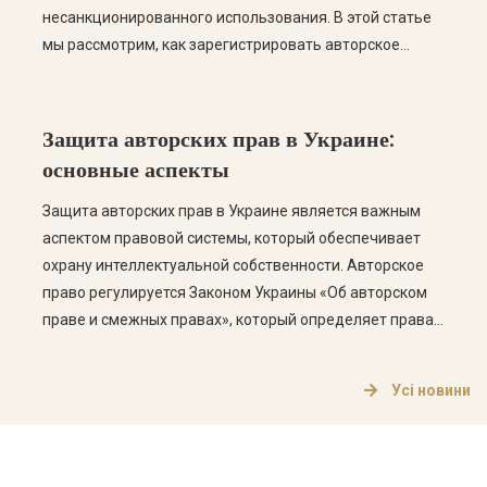
несанкционированного использования. В этой статье
мы рассмотрим, как зарегистрировать авторское
право на произведение в Украине, а также ответим на
самые распространенные вопросы по этой теме. Что
такое авторское право? Авторское право – это
Защита авторских прав в Украине:
совокупность прав, которые предоставляются
основные аспекты
создателю оригинального произведения. […]
Защита авторских прав в Украине является важным
аспектом правовой системы, который обеспечивает
охрану интеллектуальной собственности. Авторское
право регулируется Законом Украины «Об авторском
праве и смежных правах», который определяет права
авторов на их произведения, а также механизмы
защиты этих прав. Что такое авторское право?
Усі новини
Авторское право – это совокупность прав, которые
предоставляются авторам на их произведения, […]