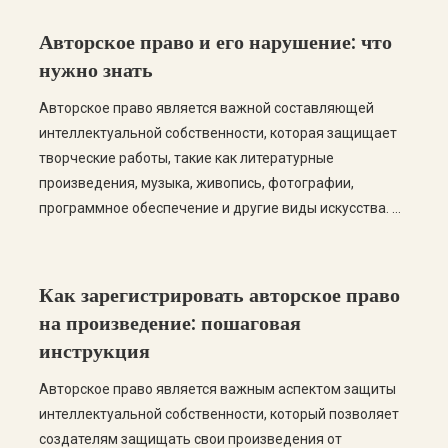
Авторское право и его нарушение: что
нужно знать
Авторское право является важной составляющей
интеллектуальной собственности, которая защищает
творческие работы, такие как литературные
произведения, музыка, живопись, фотографии,
программное обеспечение и другие виды искусства. В
Украине авторское право регулируется Законом
Украины «Об авторском праве и смежных правах»,
который определяет права авторов, их наследников и
Как зарегистрировать авторское право
лиц, имеющих лицензии на использование
на произведение: пошаговая
произведений. Что такое авторское право? Авторское
инструкция
[…]
Авторское право является важным аспектом защиты
интеллектуальной собственности, который позволяет
создателям защищать свои произведения от