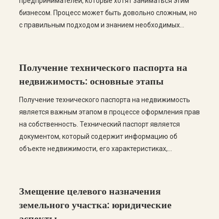
предпринимателей, которые хотят заниматься этим
бизнесом. Процесс может быть довольно сложным, но
с правильным подходом и знанием необходимых
этапов, вы сможете успешно пройти все этапы
легализации. В этом посте мы рассмотрим пошаговую
инструкцию по узаконению модульной АЗС, а также
Получение технического паспорта на
ответим на самые частые вопросы. […]
недвижимость: основные этапы
Получение технического паспорта на недвижимость
является важным этапом в процессе оформления прав
на собственность. Технический паспорт является
документом, который содержит информацию об
объекте недвижимости, его характеристиках,
площади, планировке и других важных данных. В этой
статье мы рассмотрим основные этапы получения
технического паспорта, а также ответим на самые
Змещение целевого назначения
распространенные вопросы по этой теме. Этапы
земельного участка: юридические
получения технического […]
аспекты