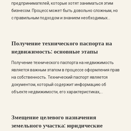
предпринимателей, которые хотят заниматься этим
бизнесом. Процесс может быть довольно сложным, но
с правильным подходом и знанием необходимых
этапов, вы сможете успешно пройти все этапы
легализации. В этом посте мы рассмотрим пошаговую
инструкцию по узаконению модульной АЗС, а также
Получение технического паспорта на
ответим на самые частые вопросы. […]
недвижимость: основные этапы
Получение технического паспорта на недвижимость
является важным этапом в процессе оформления прав
на собственность. Технический паспорт является
документом, который содержит информацию об
объекте недвижимости, его характеристиках,
площади, планировке и других важных данных. В этой
статье мы рассмотрим основные этапы получения
технического паспорта, а также ответим на самые
Змещение целевого назначения
распространенные вопросы по этой теме. Этапы
земельного участка: юридические
получения технического […]