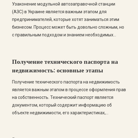
Узаконение модульной автозаправочной станции
(АЗС) в Украине является важным этапом для
предпринимателей, которые хотят заниматься этим
бизнесом. Процесс может быть довольно сложным, но
с правильным подходом и знанием необходимых
этапов, вы сможете успешно пройти все этапы
легализации. В этом посте мы рассмотрим пошаговую
инструкцию по узаконению модульной АЗС, а также
Получение технического паспорта на
ответим на самые частые вопросы. […]
недвижимость: основные этапы
Получение технического паспорта на недвижимость
является важным этапом в процессе оформления прав
на собственность. Технический паспорт является
документом, который содержит информацию об
объекте недвижимости, его характеристиках,
площади, планировке и других важных данных. В этой
статье мы рассмотрим основные этапы получения
технического паспорта, а также ответим на самые