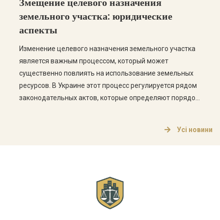
Змещение целевого назначения
распространенные вопросы по этой теме. Этапы
земельного участка: юридические
получения технического […]
аспекты
Изменение целевого назначения земельного участка
является важным процессом, который может
существенно повлиять на использование земельных
ресурсов. В Украине этот процесс регулируется рядом
законодательных актов, которые определяют порядок
изменения целевого назначения, а также права и
обязанности владельцев земельных участков. Что
Усі новини
такое целевое назначение земельного участка?
Целевое назначение земельного участка определяет,
для каких целей может использоваться земельный […]