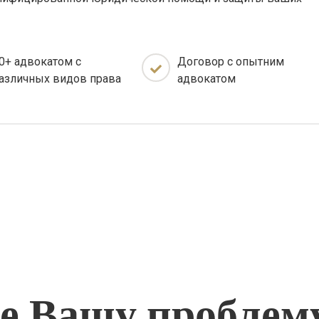
0+ адвокатом с
Договор с опытним
азличных видов права
адвокатом
 Вашу проблем