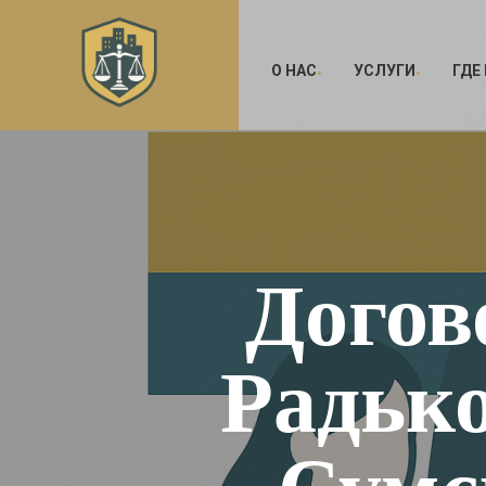
О НАС
УСЛУГИ
ГДЕ
Догов
Радько