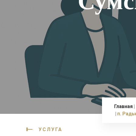
Сумс
Главная
п. Радь
УСЛУГА