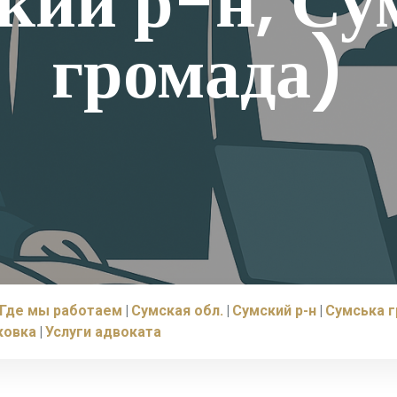
кий р-н, Су
громада)
Где мы работаем
Сумская обл.
Сумский р-н
Сумська 
ковка
Услуги адвоката