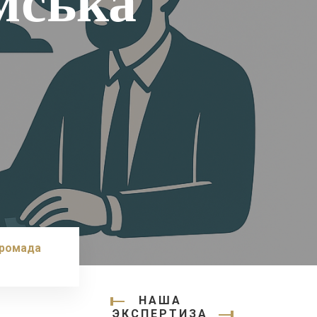
мська
громада
НАША
ЭКСПЕРТИЗА