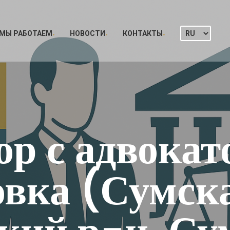
 МЫ РАБОТАЕМ
НОВОСТИ
КОНТАКТЫ
ор с адвокато
вка (Сумска