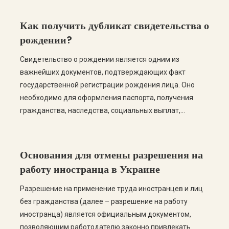
написать заявление об отказе от гражданства — для
этого необходимо соответствовать установленным
Как получить дубликат свидетельства о
законом условиям. В этой статье рассмотрим, кто
рождении?
может прекратить […]
Свидетельство о рождении является одним из
важнейших документов, подтверждающих факт
государственной регистрации рождения лица. Оно
необходимо для оформления паспорта, получения
гражданства, наследства, социальных выплат,
регистрации места жительства, заключения брака и
многих других юридических процедур. Если
свидетельство было потеряно, повреждено или
Основания для отмены разрешения на
уничтожено, законодательство Украины
работу иностранца в Украине
предусматривает возможность получения его
дубликата. В этой статье мы рассмотрим, кто может […]
Разрешение на применение труда иностранцев и лиц
без гражданства (далее – разрешение на работу
иностранца) является официальным документом,
позволяющим работодателю законно привлекать