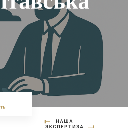
лтавська
сть
НАША
ЭКСПЕРТИЗА