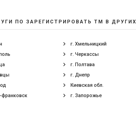
УГИ ПО ЗАРЕГИСТРИРОВАТЬ ТМ В ДРУГИ
н
г. Хмельницкий
ополь
г. Черкассы
ца
г. Полтава
oвцы
г. Днепр
род
Киевская обл.
о-франковск
г. Запорожье