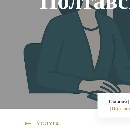
Полтавс
Главная
Полтав
УСЛУГА