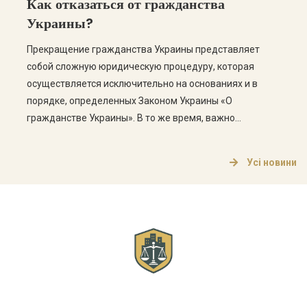
Как отказаться от гражданства
процедуры, ведь от этого зависит успешность
Украины?
рассмотрения […]
Прекращение гражданства Украины представляет
собой сложную юридическую процедуру, которая
осуществляется исключительно на основаниях и в
порядке, определенных Законом Украины «О
гражданстве Украины». В то же время, важно
понимать, что гражданин Украины не может просто
написать заявление об отказе от гражданства — для
Усі новини
этого необходимо соответствовать установленным
законом условиям. В этой статье рассмотрим, кто
может прекратить […]