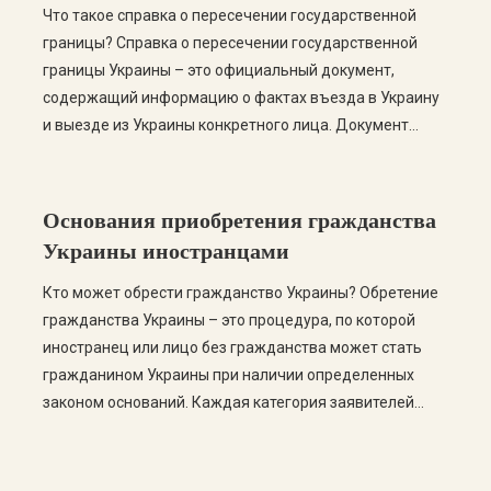
Что такое справка о пересечении государственной
границы? Справка о пересечении государственной
границы Украины – это официальный документ,
содержащий информацию о фактах въезда в Украину
и выезде из Украины конкретного лица. Документ
формируется на основании сведений, содержащихся в
информационных базах Государственной пограничной
службы Украины. Такая справка может потребоваться
Основания приобретения гражданства
для подтверждения пребывания лица на территории
Украины иностранцами
Украины или […]
Кто может обрести гражданство Украины? Обретение
гражданства Украины – это процедура, по которой
иностранец или лицо без гражданства может стать
гражданином Украины при наличии определенных
законом оснований. Каждая категория заявителей
имеет свои условия, перечень документов и порядок
оформления. Правильное определение основания для
гражданства является одним из важнейших этапов