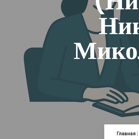
(Ни
Ник
Микол
Главная