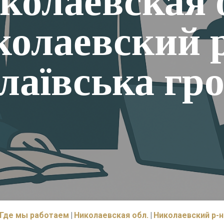
колаевская о
олаевский 
аївська гр
Где мы работаем
Николаевская обл.
Николаевский р-н