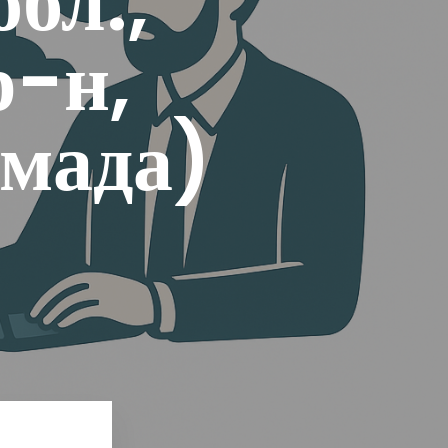
бл.,
р-н,
омада)