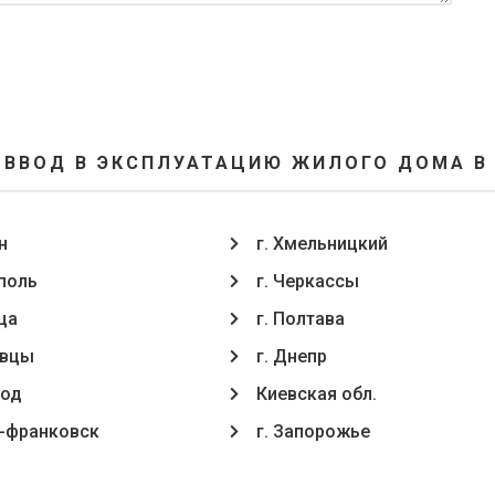
 ВВОД В ЭКСПЛУАТАЦИЮ ЖИЛОГО ДОМА В
н
г. Хмельницкий
ополь
г. Черкассы
ца
г. Полтава
oвцы
г. Днепр
род
Киевская обл.
о-франковск
г. Запорожье