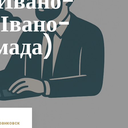
 Ивано-
 Івано-
мада)
ранковск