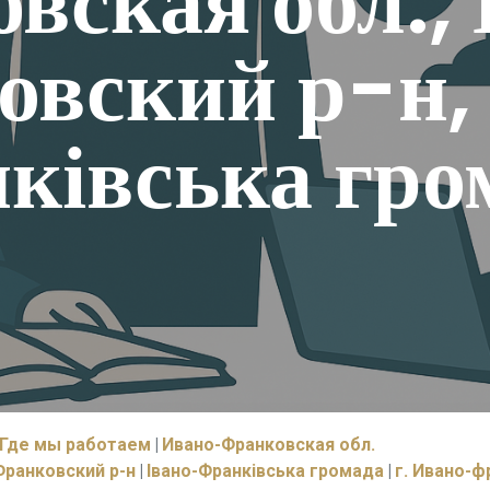
вская обл.,
вский р-н,
ківська гро
Где мы работаем
Ивано-Франковская обл.
ранковский р-н
Івано-Франківська громада
г. Ивано-ф