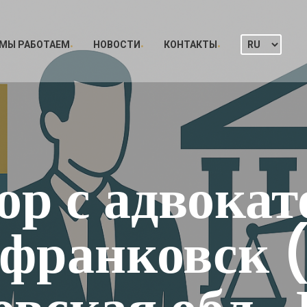
 МЫ РАБОТАЕМ
НОВОСТИ
КОНТАКТЫ
ор с адвокато
франковск 