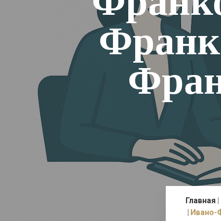
Франко
Франко
Фран
Главная
Ивано-Ф