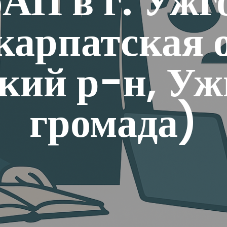
АП в г. Ужг
карпатская о
кий р-н, Уж
громада)