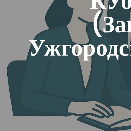
КУо
(За
Ужгородс