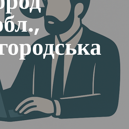
ород
бл.,
городська