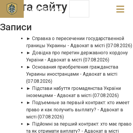
Карта сайту
НАШІ ПОСЛУГИ
Записи
► Справка о пересечении государственной
границы Украины - Адвокат в місті
(07.08.2026)
► Довідка про перетин державного кордону
України - Адвокат в місті
(07.08.2026)
► Основания приобретения гражданства
Украины иностранцами - Адвокат в місті
(07.08.2026)
► Підстави набуття громадянства України
іноземцями - Адвокат в місті
(07.08.2026)
► Подъемные за первый контракт: кто имеет
право и как получить выплату? - Адвокат в
місті
(07.08.2026)
► Підйомні за перший контракт: хто має право
та як отримати виплату? - Адвокат в місті