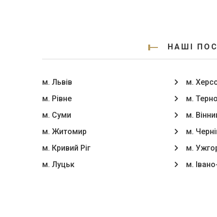
НАШІ ПОС
м. Львів
м. Херс
м. Рівне
м. Терн
м. Суми
м. Вінни
м. Житомир
м. Черні
м. Кривий Ріг
м. Ужго
м. Луцьк
м. Іван