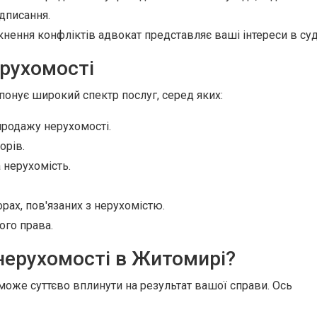
ідписання.
кнення конфліктів адвокат представляє ваші інтереси в суд
ерухомості
понує широкий спектр послуг, серед яких:
-продажу нерухомості.
орів.
 нерухомість.
ах, пов'язаних з нерухомістю.
ого права.
нерухомості в Житомирі?
може суттєво вплинути на результат вашої справи. Ось