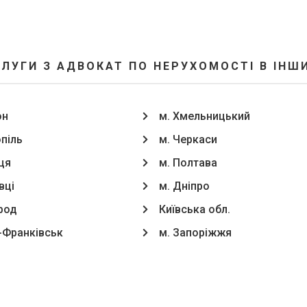
ЛУГИ З АДВОКАТ ПО НЕРУХОМОСТІ В ІНШ
он
м. Хмельницький
опіль
м. Черкаси
ця
м. Полтава
вці
м. Дніпро
род
Київська обл.
о-Франківськ
м. Запоріжжя