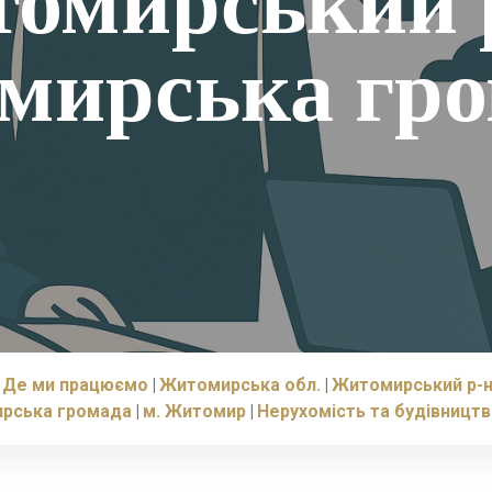
омирський 
мирська гро
Де ми працюємо
Житомирська обл.
Житомирський р-
рська громада
м. Житомир
Нерухомість та будівницт