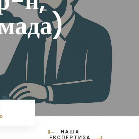
р-н,
мада)
н
во
НАША
ЕКСПЕРТИЗА