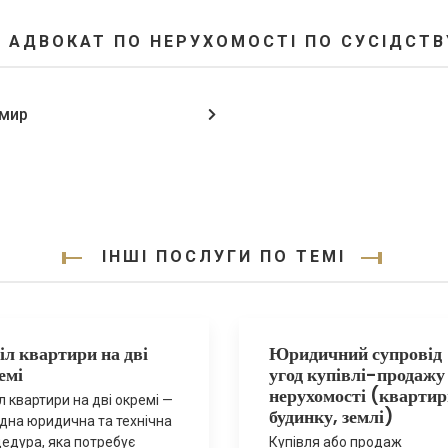
З АДВОКАТ ПО НЕРУХОМОСТІ ПО СУСІДСТВ
мир
ІНШІ ПОСЛУГИ ПО ТЕМІ
іл квартири на дві
Юридичний супровід
емі
угод купівлі-продажу
нерухомості (квартир
л квартири на дві окремі —
будинку, землі)
дна юридична та технічна
едура, яка потребує
Купівля або продаж