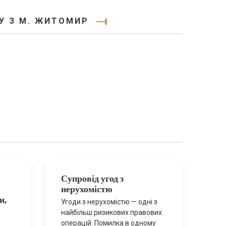
У З М. ЖИТОМИР
Супровід угод з
нерухомістю
и,
Угоди з нерухомістю — одні з
найбільш ризикових правових
операцій. Помилка в одному