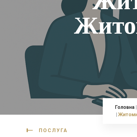
Жит
Жито
Головна
Житоми
ПОСЛУГА