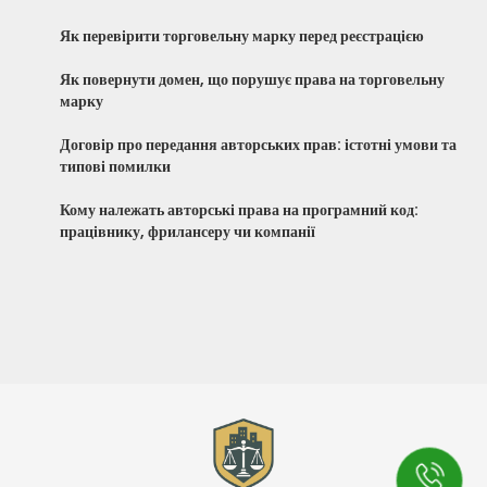
Як перевірити торговельну марку перед реєстрацією
Як повернути домен, що порушує права на торговельну
марку
Договір про передання авторських прав: істотні умови та
типові помилки
Кому належать авторські права на програмний код:
працівнику, фрилансеру чи компанії