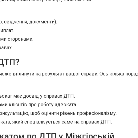
, свідчення, документи).
иплат.
ими сторонами.
авах.
 ДТП?
може вплинути на результат вашої справи. Ось кілька порад
окат має досвід у справах ДТП.
ми клієнтів про роботу адвоката.
онсультацію, щоб оцінити рівень професіоналізму.
ата, який спеціалізується саме на справах ДТП.
катом по ДТП у Міжгірській