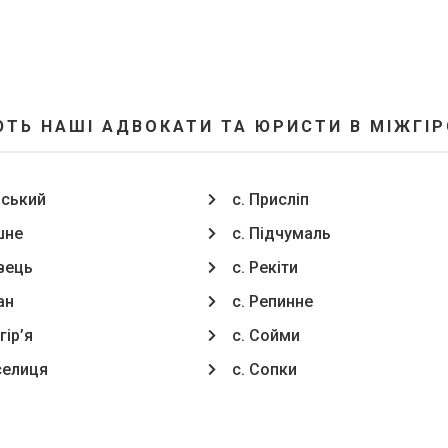
ТЬ НАШІ АДВОКАТИ ТА ЮРИСТИ В МІЖГІ
нський
с. Присліп
шне
с. Підчумаль
овець
с. Рекіти
ан
с. Репинне
гір’я
с. Сойми
селиця
с. Сопки