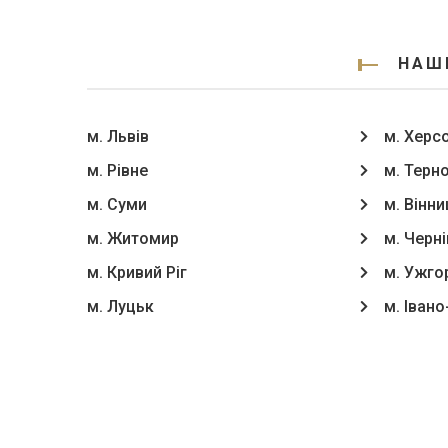
НАШІ
м. Львів
м. Херс
м. Рівне
м. Терн
м. Суми
м. Вінни
м. Житомир
м. Черні
м. Кривий Ріг
м. Ужго
м. Луцьк
м. Іван