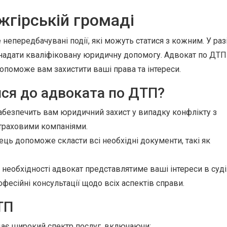
жгірській громаді
непередбачувані події, які можуть статися з кожним. У раз
же надати кваліфіковану юридичну допомогу. Адвокат по ДТП
допоможе вам захистити ваші права та інтереси.
ся до адвоката по ДТП?
безпечить вам юридичний захист у випадку конфлікту з
траховими компаніями.
ць допоможе скласти всі необхідні документи, такі як
 необхідності адвокат представлятиме ваші інтереси в суді
фесійні консультації щодо всіх аспектів справи.
ТП
дає широкий спектр послуг, включаючи: