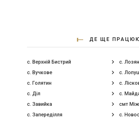
ДЕ ЩЕ ПРАЦЮЮ
с. Верхній Бистрий
с. Лозя
с. Вучкове
с. Лопу
с. Голятин
с. Ліск
с. Діл
с. Майд
с. Завийка
смт Між
с. Запереділля
с. Ново