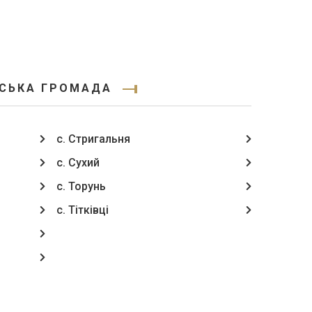
РСЬКА ГРОМАДА
с. Стригальня
с. Сухий
с. Торунь
с. Тітківці