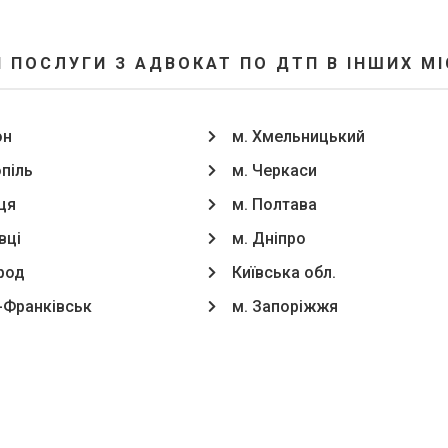
 ПОСЛУГИ З АДВОКАТ ПО ДТП В ІНШИХ М
он
м. Хмельницький
опіль
м. Черкаси
ця
м. Полтава
вці
м. Дніпро
род
Київська обл.
о-Франківськ
м. Запоріжжя