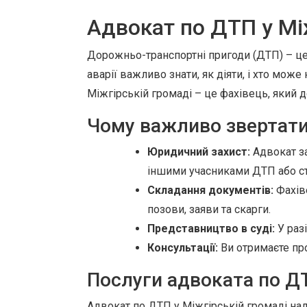
Адвокат по ДТП у Мі
Дорожньо-транспортні пригоди (ДТП) – це 
аварії важливо знати, як діяти, і хто мо
Міжгірській громаді – це фахівець, який 
Чому важливо звертати
Юридичний захист:
Адвокат за
іншими учасниками ДТП або с
Складання документів:
Фахіве
позови, заяви та скарги.
Представництво в суді:
У разі
Консультації:
Ви отримаєте про
Послуги адвоката по Д
Адвокат по ДТП у Міжгірській громаді на