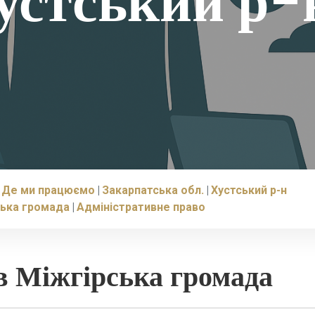
устський р-
Де ми працюємо
Закарпатська обл.
Хустський р-н
ська громада
Адміністративне право
в Міжгірська громада