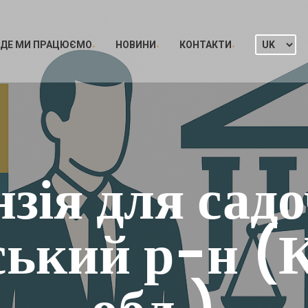
ДЕ МИ ПРАЦЮЄМО
НОВИНИ
КОНТАКТИ
нзія для садо
ький р-н (