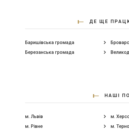
ДЕ ЩЕ ПРАЦ
Баришівська громада
Броварс
Березанська громада
Велико
НАШІ П
м. Львів
м. Херс
м. Рівне
м. Терн