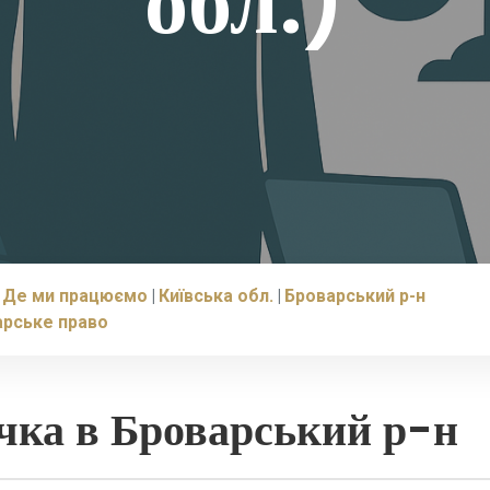
обл.)
Де ми працюємо
Київська обл.
Броварський р-н
арське право
очка в Броварський р-н