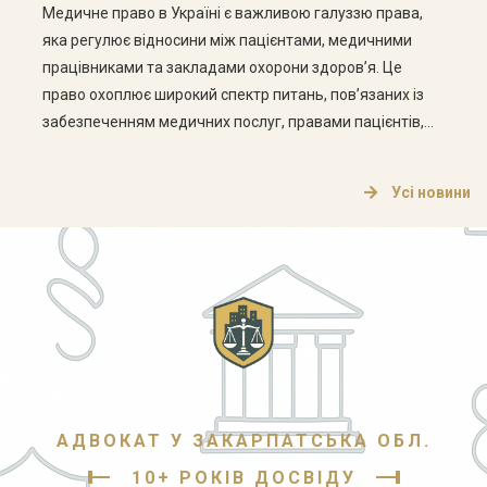
Медичне право в Україні є важливою галуззю права,
яка регулює відносини між пацієнтами, медичними
працівниками та закладами охорони здоров’я. Це
право охоплює широкий спектр питань, пов’язаних із
забезпеченням медичних послуг, правами пацієнтів,
етикою медичної практики та відповідальністю
медичних працівників. Основні аспекти медичного
Усі новини
права Медичне право в Україні складається з кількох
ключових аспектів, які варто розглянути […]
АДВОКАТ У ЗАКАРПАТСЬКА ОБЛ.
10+ РОКІВ ДОСВІДУ