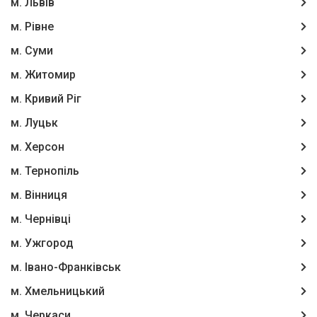
м. Львів
м. Рівне
м. Суми
м. Житомир
м. Кривий Ріг
м. Луцьк
м. Херсон
м. Тернопіль
м. Вінниця
м. Чернівці
м. Ужгород
м. Івано-Франківськ
м. Хмельницький
м. Черкаси