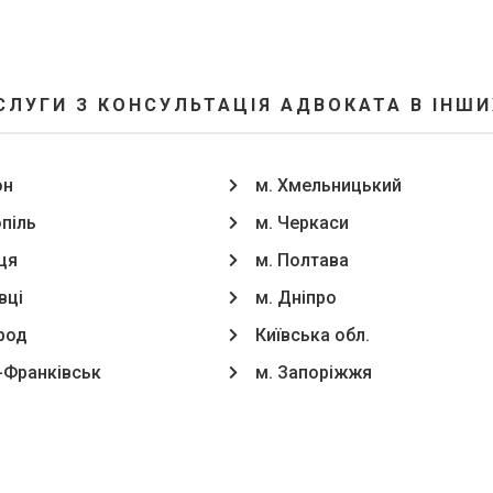
СЛУГИ З КОНСУЛЬТАЦІЯ АДВОКАТА В ІНШИ
он
м. Хмельницький
опіль
м. Черкаси
ця
м. Полтава
вці
м. Дніпро
род
Київська обл.
о-Франківськ
м. Запоріжжя