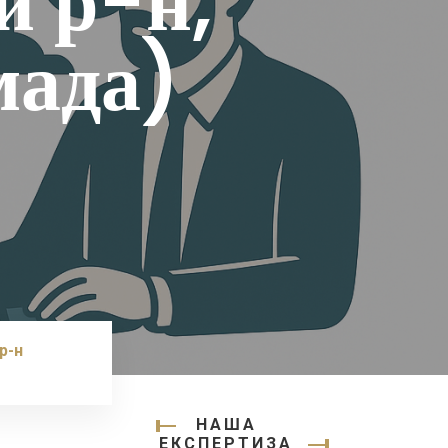
й р-н,
мада)
р-н
НАША
ЕКСПЕРТИЗА