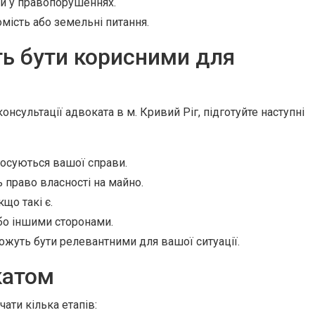
ри у правопорушеннях.
мість або земельні питання.
ь бути корисними для
сультації адвоката в м. Кривий Ріг, підготуйте наступні
тосуються вашої справи.
право власності на майно.
що такі є.
бо іншими сторонами.
ожуть бути релевантними для вашої ситуації.
катом
ати кілька етапів: