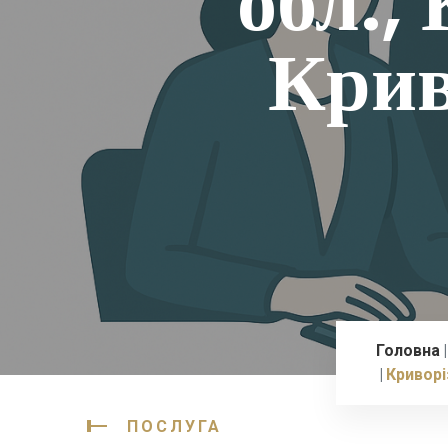
обл.,
Крив
Головна
Криворі
ПОСЛУГА