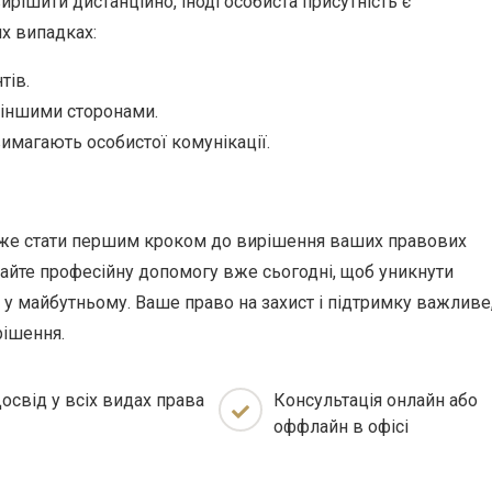
ирішити дистанційно, іноді особиста присутність є
х випадках:
тів.
з іншими сторонами.
имагають особистої комунікації.
може стати першим кроком до вирішення ваших правових
майте професійну допомогу вже сьогодні, щоб уникнути
у майбутньому. Ваше право на захист і підтримку важливе,
ішення.
освід у всіх видах права
Консультація онлайн або
оффлайн в офісі