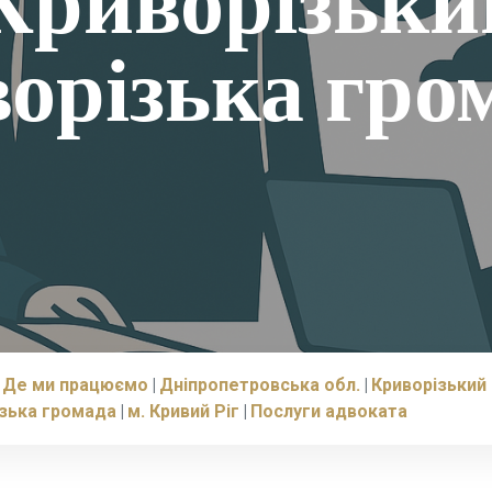
 Криворізьки
орізька гро
Де ми працюємо
Дніпропетровська обл.
Криворізький 
зька громада
м. Кривий Ріг
Послуги адвоката