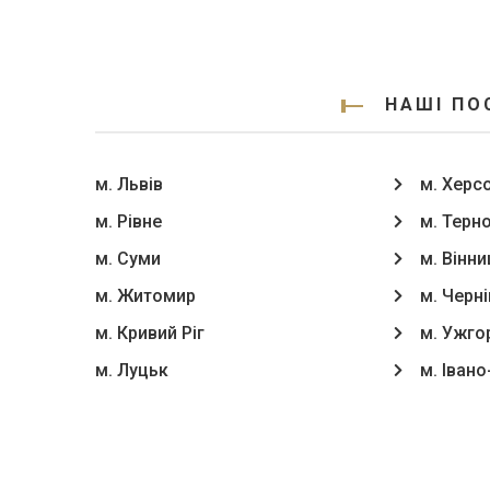
НАШІ ПО
м. Львів
м. Херс
м. Рівне
м. Терн
м. Суми
м. Вінни
м. Житомир
м. Черні
м. Кривий Ріг
м. Ужго
м. Луцьк
м. Іван