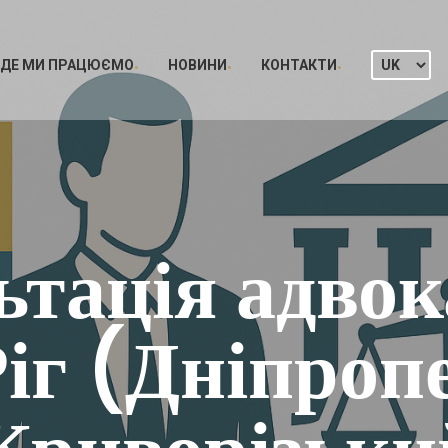
ДЕ МИ ПРАЦЮЄМО
НОВИНИ
КОНТАКТИ
тація адвок
іг (Дніпроп