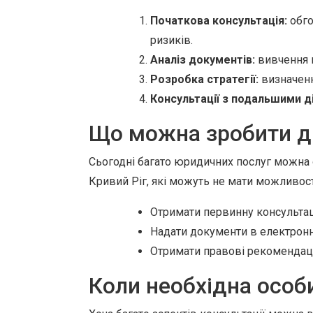
Початкова консультація:
обго
ризиків.
Аналіз документів:
вивчення н
Розробка стратегії:
визначенн
Консультації з подальшими д
Що можна зробити д
Сьогодні багато юридичних послуг можна о
Кривий Ріг, які можуть не мати можливост
Отримати первинну консультац
Надати документи в електронн
Отримати правові рекомендації
Коли необхідна особ