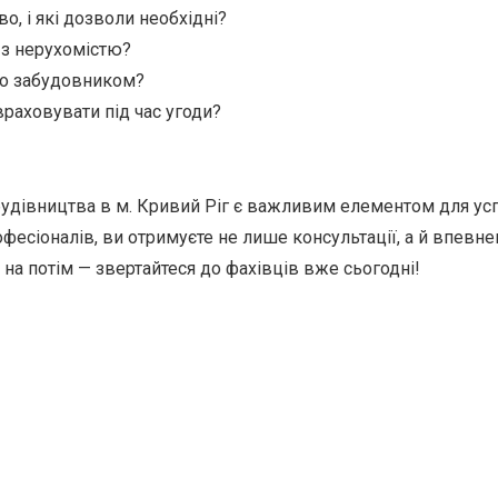
о, і які дозволи необхідні?
и з нерухомістю?
або забудовником?
враховувати під час угоди?
будівництва в м. Кривий Ріг є важливим елементом для успі
есіоналів, ви отримуєте не лише консультації, а й впевнен
на потім — звертайтеся до фахівців вже сьогодні!