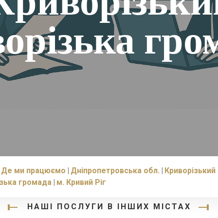
 Криворізьки
орізька гро
Де ми працюємо
Дніпропетровська обл.
Криворізький 
зька громада
м. Кривий Ріг
НАШІ ПОСЛУГИ В ІНШИХ МІСТАХ