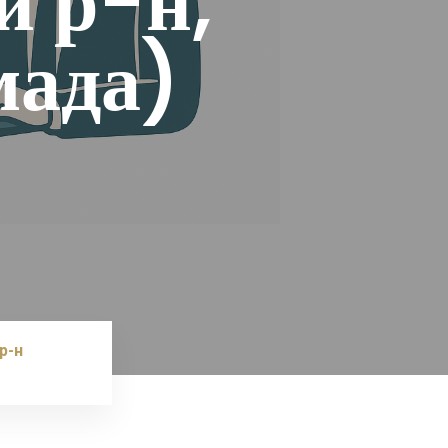
й р-н,
мада)
р-н