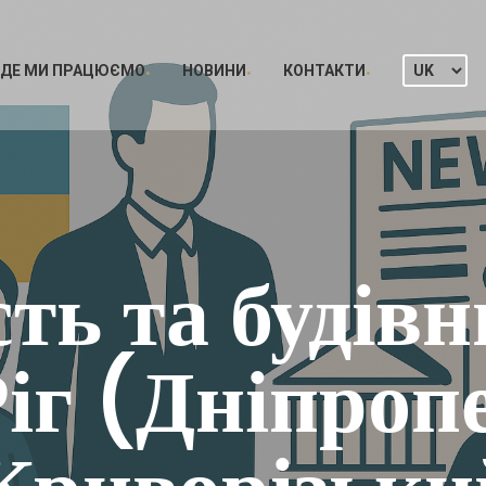
ДЕ МИ ПРАЦЮЄМО
НОВИНИ
КОНТАКТИ
ть та будівн
іг (Дніпроп