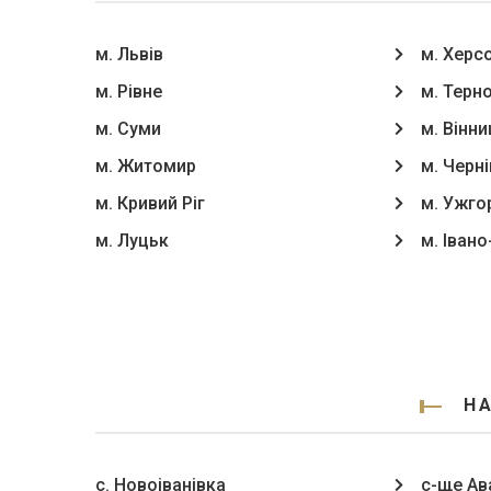
м. Львів
м. Херс
м. Рівне
м. Терн
м. Суми
м. Вінни
м. Житомир
м. Черні
м. Кривий Ріг
м. Ужго
м. Луцьк
м. Іван
НА
с. Новоіванівка
с-ще Ав