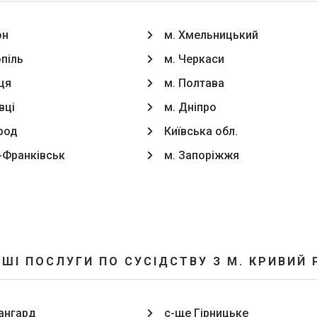
он
м. Хмельницький
опіль
м. Черкаси
ця
м. Полтава
вці
м. Дніпро
род
Київська обл.
о-Франківськ
м. Запоріжжя
ШІ ПОСЛУГИ ПО СУСІДСТВУ З М. КРИВИЙ 
ангард
с-ще Гірницьке