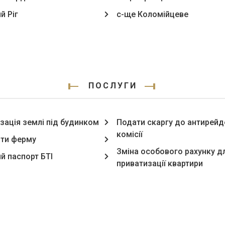
й Ріг
с-ще Коломійцеве
ПОСЛУГИ
зація землі під будинком
Подати скаргу до антирейд
комісії
ти ферму
Зміна особового рахунку д
й паспорт БТІ
приватизації квартири