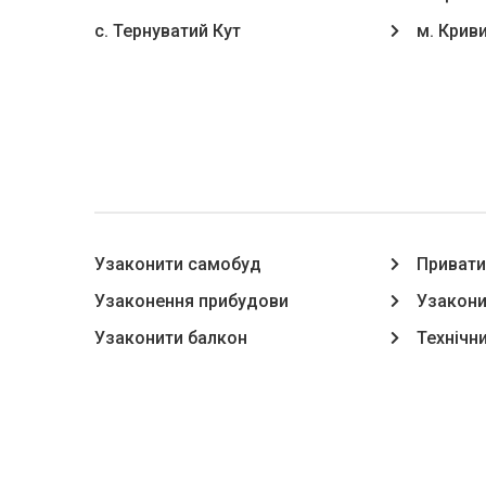
с. Тернуватий Кут
м. Криви
Узаконити самобуд
Привати
Узаконення прибудови
Узакони
Узаконити балкон
Технічни