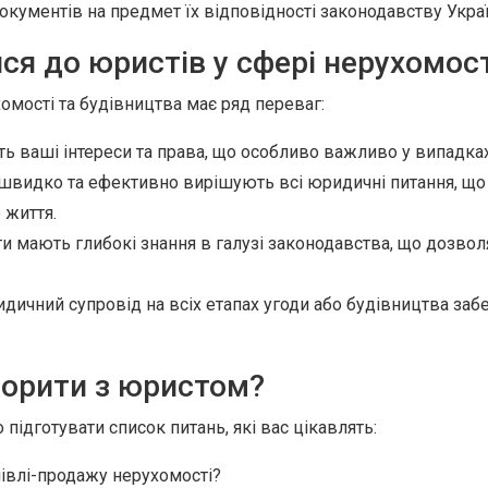
окументів на предмет їх відповідності законодавству Украї
я до юристів у сфері нерухомост
омості та будівництва має ряд переваг:
 ваші інтереси та права, що особливо важливо у випадках 
видко та ефективно вирішують всі юридичні питання, що 
 життя.
 мають глибокі знання в галузі законодавства, що дозво
ичний супровід на всіх етапах угоди або будівництва забе
ворити з юристом?
 підготувати список питань, які вас цікавлять:
півлі-продажу нерухомості?