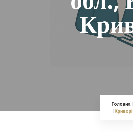
обл.,
Крив
Головна
Криворі