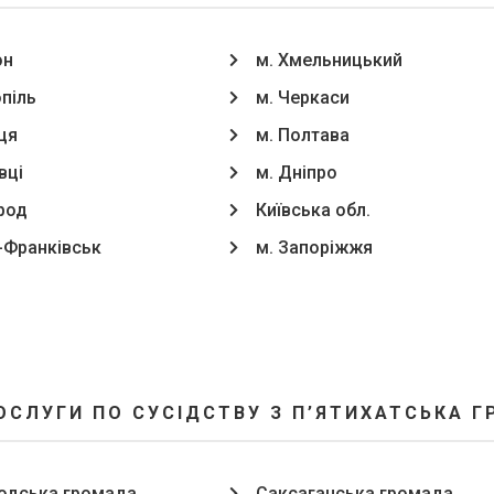
он
м. Хмельницький
опіль
м. Черкаси
ця
м. Полтава
вці
м. Дніпро
род
Київська обл.
о-Франківськ
м. Запоріжжя
ОСЛУГИ ПО СУСІДСТВУ З П’ЯТИХАТСЬКА 
одська громада
Саксаганська громада