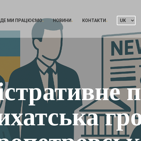
ДЕ МИ ПРАЦЮЄМО
НОВИНИ
КОНТАКТИ
істративне п
ихатська гр