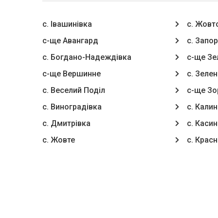
с. Івашинівка
с. Жовт
с-ще Авангард
с. Запо
с. Богдано-Надеждівка
с-ще Зе
с-ще Вершинне
с. Зелен
с. Веселий Поділ
с-ще Зо
с. Виноградівка
с. Калин
с. Дмитрівка
с. Касин
с. Жовте
с. Крас