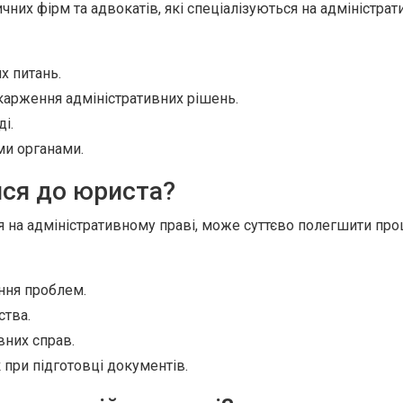
ичних фірм та адвокатів, які спеціалізуються на адміністрат
х питань.
карження адміністративних рішень.
і.
ми органами.
ся до юриста?
я на адміністративному праві, може суттєво полегшити пр
ння проблем.
ства.
вних справ.
при підготовці документів.