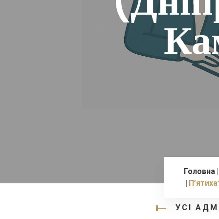
(Дніп
Ка
Головна
П’ятиха
УСІ АДМ