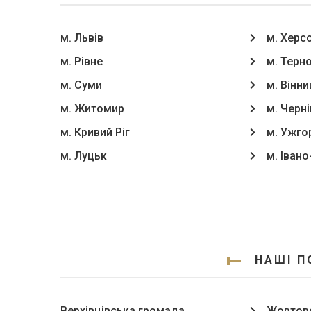
м. Львів
м. Херс
м. Рівне
м. Терн
м. Суми
м. Вінни
м. Житомир
м. Черні
м. Кривий Ріг
м. Ужго
м. Луцьк
м. Іван
НАШІ П
Верхівцівська громада
Жовтов