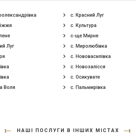
оолександрівка
с. Красний Луг
ріжжя
с. Культура
лене
с-ще Мирне
ий Луг
с. Миролюбівка
ря
с. Нововасилівка
івка
с. Новозалісся
івка
с. Осикувате
на Воля
с. Пальмирівка
НАШІ ПОСЛУГИ В ІНШИХ МІСТАХ