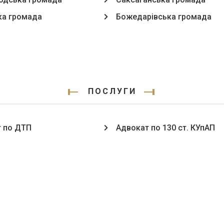
ка громада
Божедарівська громада
ПОСЛУГИ
 по ДТП
Адвокат по 130 ст. КУпАП