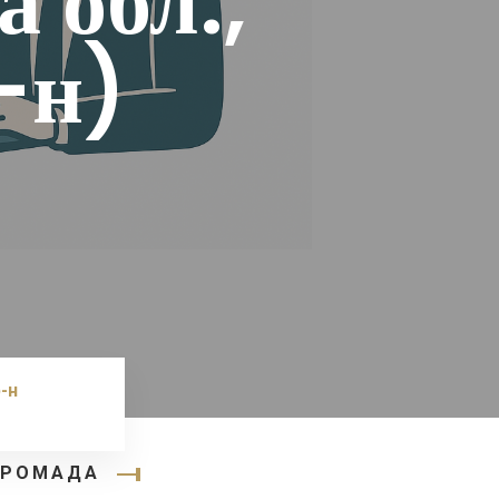
 обл.,
-н)
-н
 ГРОМАДА