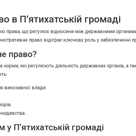
о в П’ятихатській громаді
ю права, що регулює відносини між державними органами 
дміністративне право відіграє ключову роль у забезпеченні 
не право?
 норми, які регулюють діяльність державних органів, а та
ть:
ів виконавчої влади.
.
орів.
онодавства.
 у П’ятихатській громаді