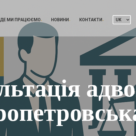
ДЕ МИ ПРАЦЮЄМО
НОВИНИ
КОНТАКТИ
льтація адво
ропетровська