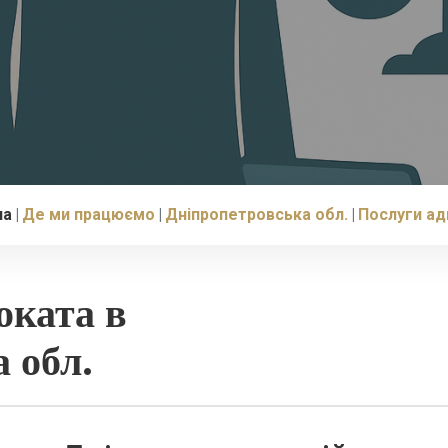
на
Де ми працюємо
Дніпропетровська обл.
Послуги ад
оката в
 обл.