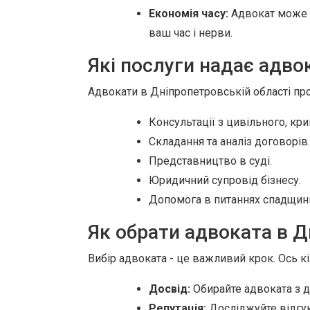
Економія часу:
Адвокат може 
ваш час і нерви.
Які послуги надає адво
Адвокати в Дніпропетровській області пр
Консультації з цивільного, кр
Складання та аналіз договорів.
Представництво в суді.
Юридичний супровід бізнесу.
Допомога в питаннях спадщини
Як обрати адвоката в Д
Вибір адвоката - це важливий крок. Ось к
Досвід:
Обирайте адвоката з д
Репутація:
Досліджуйте відгук