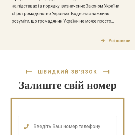
на підставах і в порядку, визначених Законом України
«Про громадянство України». Водночас важливо
розуміти, що громадянин України не може просто
написати заяву про відмову від громадянства — для
цього необхідно відповідати встановленим законом
Усі новини
умовам. У цій статті розглянемо, хто може припинити
громадянство України, які документи […]
ШВИДКИЙ ЗВ'ЯЗОК
Залиште свій номер