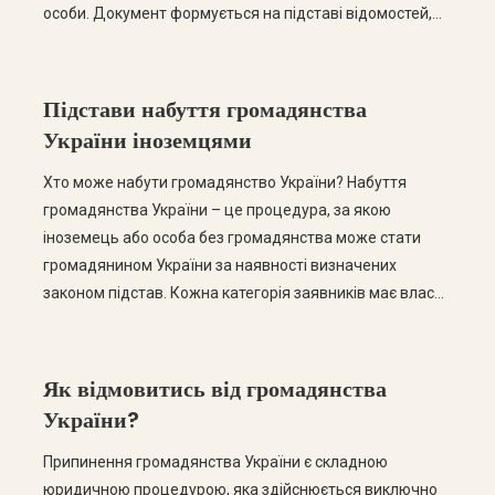
особи. Документ формується на підставі відомостей,
що містяться в інформаційних базах Державної
прикордонної служби України. Така довідка може
знадобитися для підтвердження перебування особи
Підстави набуття громадянства
на території […]
України іноземцями
Хто може набути громадянство України? Набуття
громадянства України – це процедура, за якою
іноземець або особа без громадянства може стати
громадянином України за наявності визначених
законом підстав. Кожна категорія заявників має власні
умови, перелік документів та порядок оформлення.
Правильне визначення підстави для набуття
громадянства є одним із найважливіших етапів
Як відмовитись від громадянства
процедури, адже від цього залежить успішність […]
України?
Припинення громадянства України є складною
юридичною процедурою, яка здійснюється виключно