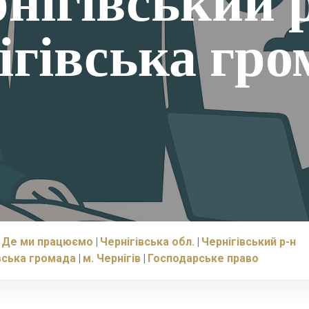
нігівський 
ігівська гро
Де ми працюємо
Чернігівська обл.
Чернігівський р-н
вська громада
м. Чернігів
Господарське право