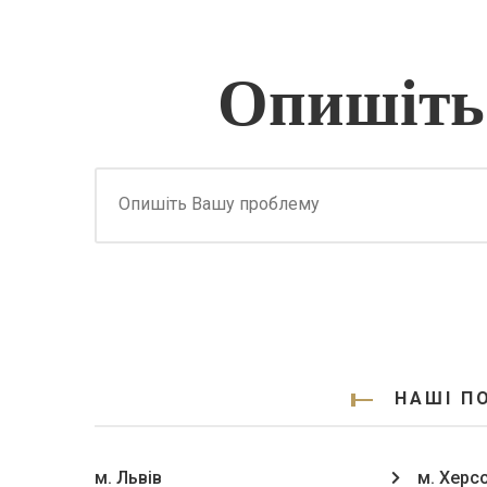
Опишіть
НАШІ П
м. Львів
м. Херс