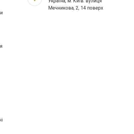
Україна, м. Київ. вулиця
Мечникова, 2, 14 поверх
ти
я
ні