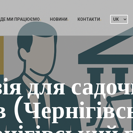
ДЕ МИ ПРАЦЮЄМО
НОВИНИ
КОНТАКТИ
ія для садоч
в (Чернігівсь