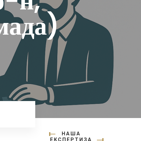
р-н,
мада)
НАША
ЕКСПЕРТИЗА