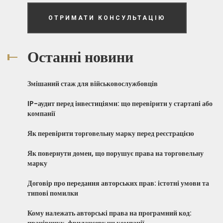
ОТРИМАТИ КОНСУЛЬТАЦІЮ
Останні новини
Змішаний стаж для військовослужбовців
IP-аудит перед інвестиціями: що перевірити у стартапі або
компанії
Як перевірити торговельну марку перед реєстрацією
Як повернути домен, що порушує права на торговельну
марку
Договір про передання авторських прав: істотні умови та
типові помилки
Кому належать авторські права на програмний код:
працівнику, фрилансеру чи компанії