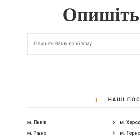
Опишіть
НАШІ ПО
м. Львів
м. Херс
м. Рівне
м. Терн