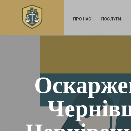
ПРО НАС
ПОСЛУГИ
Оскарже
Чернівц