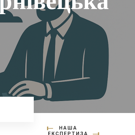
рнівецька
НАША
ЕКСПЕРТИЗА