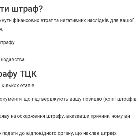
ти штраф?
ути фінансових втрат та негативних наслідків для вашої
я:
штрафу
онодавства
рафу ТЦК
кількох етапів:
документи, що підтверджують вашу позицію (копії штрафів
аяву на оскарження штрафу, вказавши причини, чому ви
.
 подати до відповідного органу, що наклав штраф.