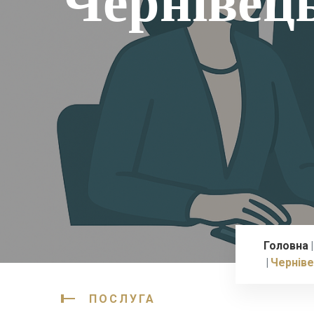
Чернівец
Головна
Чернів
ПОСЛУГА