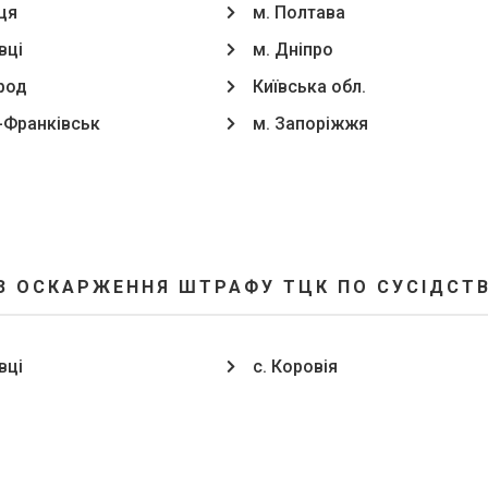
ця
м. Полтава
вці
м. Дніпро
род
Київська обл.
о-Франківськ
м. Запоріжжя
З ОСКАРЖЕННЯ ШТРАФУ ТЦК ПО СУСІДСТВУ
вці
с. Коровія