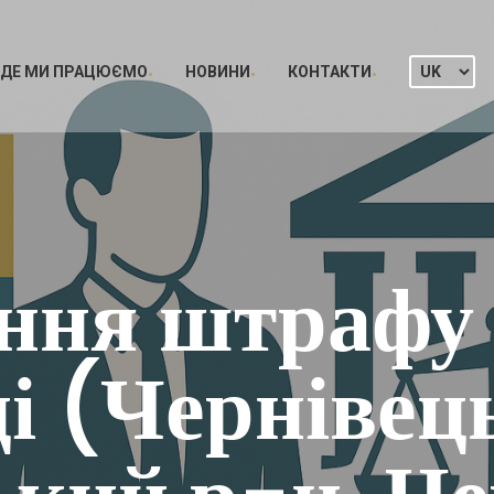
ДЕ МИ ПРАЦЮЄМО
НОВИНИ
КОНТАКТИ
ння штрафу 
і (Чернівець