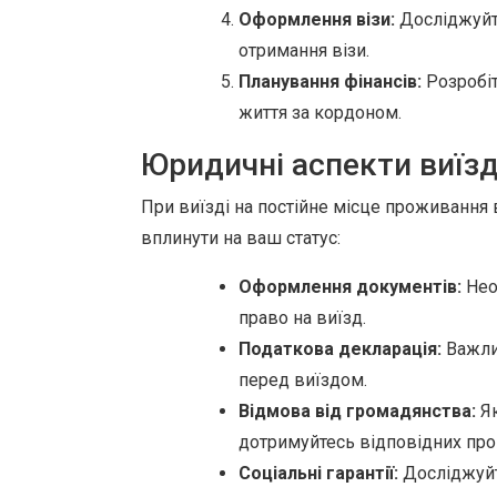
Оформлення візи:
Досліджуйте
отримання візи.
Планування фінансів:
Розробіт
життя за кордоном.
Юридичні аспекти виїз
При виїзді на постійне місце проживання
вплинути на ваш статус:
Оформлення документів:
Нео
право на виїзд.
Податкова декларація:
Важлив
перед виїздом.
Відмова від громадянства:
Як
дотримуйтесь відповідних про
Соціальні гарантії:
Досліджуйте