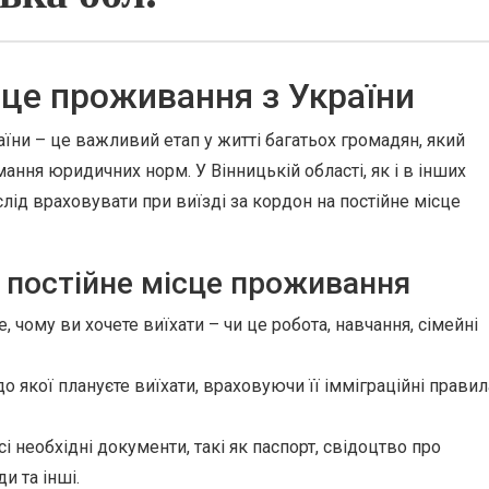
сце проживання з України
аїни – це важливий етап у житті багатьох громадян, який
ання юридичних норм. У Вінницькій області, як і в інших
і слід враховувати при виїзді за кордон на постійне місце
а постійне місце проживання
, чому ви хочете виїхати – чи це робота, навчання, сімейні
до якої плануєте виїхати, враховуючи її імміграційні правил
і необхідні документи, такі як паспорт, свідоцтво про
и та інші.