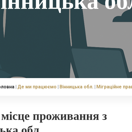
інницька об
оловна
Де ми працюємо
Вінницька обл.
Міграційне пра
е місце проживання з
ька обл.