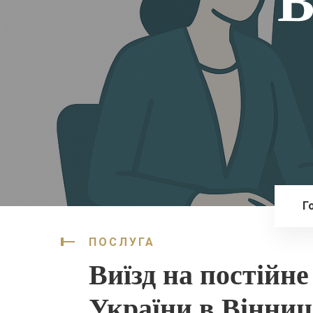
В
Г
ПОСЛУГА
Виїзд на постійн
України в Вінниц