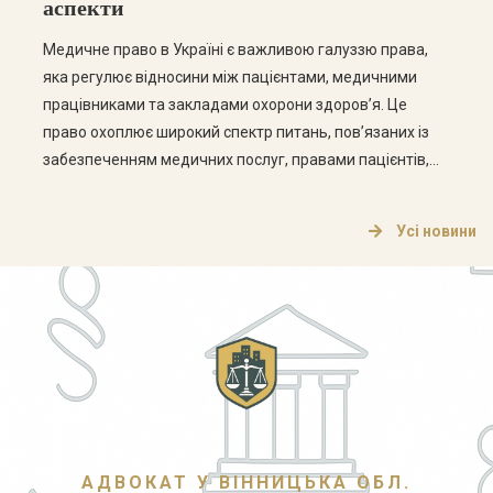
аспекти
Медичне право в Україні є важливою галуззю права,
яка регулює відносини між пацієнтами, медичними
працівниками та закладами охорони здоров’я. Це
право охоплює широкий спектр питань, пов’язаних із
забезпеченням медичних послуг, правами пацієнтів,
етикою медичної практики та відповідальністю
медичних працівників. Основні аспекти медичного
Усі новини
права Медичне право в Україні складається з кількох
ключових аспектів, які варто розглянути […]
АДВОКАТ У ВІННИЦЬКА ОБЛ.