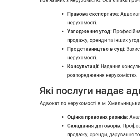
пов'язаних з нерухомістю. Ось кілька при
Правова експертиза:
Адвокат 
нерухомості.
Узгодження угод:
Професійна 
продажу, оренди та інших угод
Представництво в суді:
Захис
нерухомості.
Консультації:
Надання консульт
розпорядження нерухомістю.
Які послуги надає ад
Адвокат по нерухомості в м. Хмельницьки
Оцінка правових ризиків:
Анал
Складання договорів:
Професі
продажу, оренди, дарування т