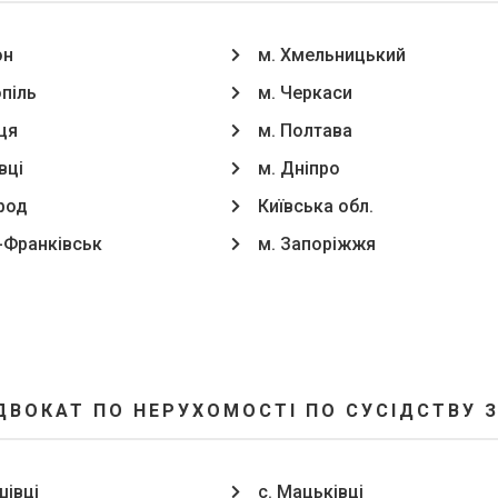
он
м. Хмельницький
опіль
м. Черкаси
ця
м. Полтава
вці
м. Дніпро
род
Київська обл.
о-Франківськ
м. Запоріжжя
ДВОКАТ ПО НЕРУХОМОСТІ ПО СУСІДСТВУ 
шівці
с. Мацьківці