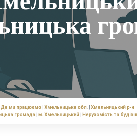
 Хмельницьки
ьницька гро
Де ми працюємо
Хмельницька обл.
Хмельницький р-н
ицька громада
м. Хмельницький
Нерухомість та будів