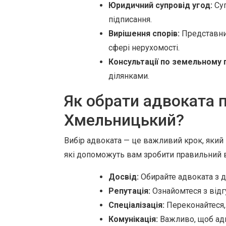
Юридичний супровід угод:
Суп
підписання.
Вирішення спорів:
Представниц
сфері нерухомості.
Консультації по земельному 
ділянками.
Як обрати адвоката п
Хмельницький?
Вибір адвоката — це важливий крок, який 
які допоможуть вам зробити правильний в
Досвід:
Обирайте адвоката з д
Репутація:
Ознайомтеся з відг
Спеціалізація:
Переконайтеся, 
Комунікація:
Важливо, щоб адв