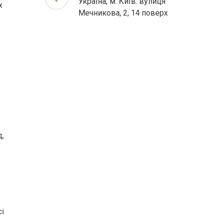
Україна, м. Київ. вулиця
х
Мечникова, 2, 14 поверх
д,
і