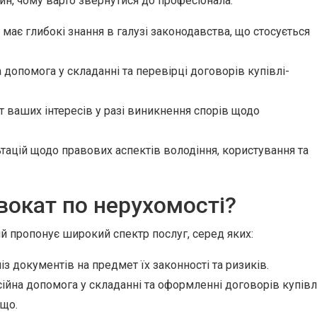
чин, чому варто звернутися до професіонала:
має глибокі знання в галузі законодавства, що стосується
допомога у складанні та перевірці договорів купівлі-
.
т ваших інтересів у разі виникнення спорів щодо
ацій щодо правових аспектів володіння, користування та
вокат по нерухомості?
й пропонує широкий спектр послуг, серед яких:
із документів на предмет їх законності та ризиків.
йна допомога у складанні та оформленні договорів купівл
ощо.