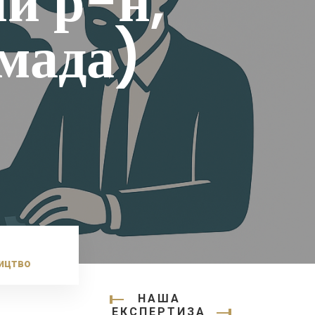
й р-н,
мада)
ництво
НАША
ЕКСПЕРТИЗА