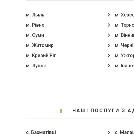
м. Львів
м. Херс
м. Рівне
м. Терн
м. Суми
м. Вінни
м. Житомир
м. Черні
м. Кривий Ріг
м. Ужго
м. Луцьк
м. Іван
НАШІ ПОСЛУГИ З А
с. Бахматівці
с. Мала