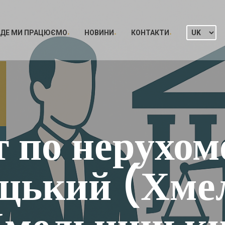
ДЕ МИ ПРАЦЮЄМО
НОВИНИ
КОНТАКТИ
 по нерухомо
цький (Хме