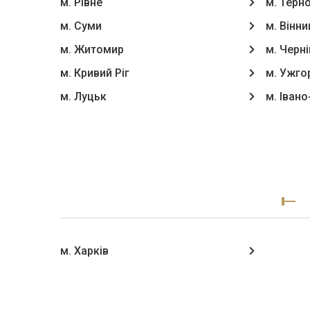
м. Рівне
м. Терн
м. Суми
м. Вінни
м. Житомир
м. Черні
м. Кривий Ріг
м. Ужго
м. Луцьк
м. Іван
м. Харків