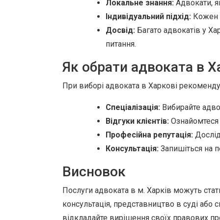
Локальне знання:
Адвокати, я
Індивідуальний підхід:
Кожен к
Досвід:
Багато адвокатів у Ха
питання.
Як обрати адвоката в Х
При виборі адвоката в Харкові рекомендує
Спеціалізація:
Вибирайте адвок
Відгуки клієнтів:
Ознайомтеся з
Професійна репутація:
Дослід
Консультація:
Запишіться на п
Висновок
Послуги адвоката в м. Харків можуть ста
консультація, представництво в суді або
відкладайте вирішення своїх правових про