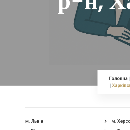
р-н, Х
Головна
Харківс
м. Львів
м. Херс