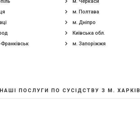
опіль
м. Черкаси
ця
м. Полтава
вці
м. Дніпро
род
Київська обл.
о-Франківськ
м. Запоріжжя
НАШІ ПОСЛУГИ ПО СУСІДСТВУ З М. ХАРКІ