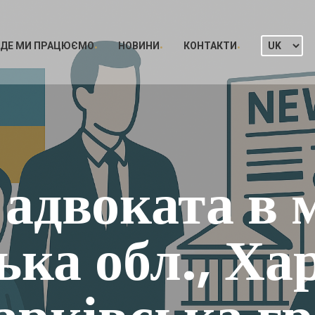
ДЕ МИ ПРАЦЮЄМО
НОВИНИ
КОНТАКТИ
адвоката в 
ька обл., Ха