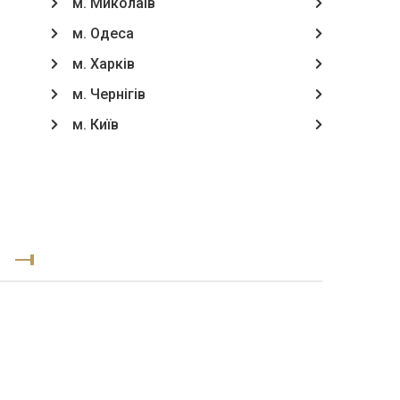
м. Миколаїв
м. Одеса
м. Харків
м. Чернігів
м. Київ
В