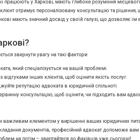
кі працюють у Харкові, мають глибоке розуміння місцевого
лієнт отримує персоналізовану консультацію та рішення, 
ркові мають значний досвід у своїй галузі, що дозволяє ї
аркові?
ться звернути увагу на такі фактори:
ата, який спеціалізується на вашій проблемі.
 відгуками інших клієнтів, щоб оцінити якість послуг.
жуйте репутацію адвоката в юридичній спільноті.
ервинну консультацію, щоб оцінити, чи підходить вам адвок
ти важливим елементом у вирішенні ваших юридичних питан
 складання документів, професійний адвокат допоможе вам
блем на потім – звертайтеся до фахівців уже сьогодні!