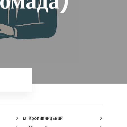
ромада)
м. Кропивницький