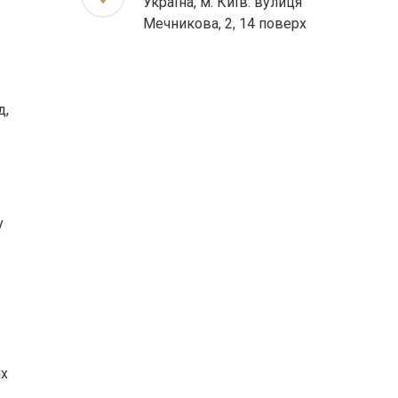
Україна, м. Київ. вулиця
Мечникова, 2, 14 поверх
д,
у
их