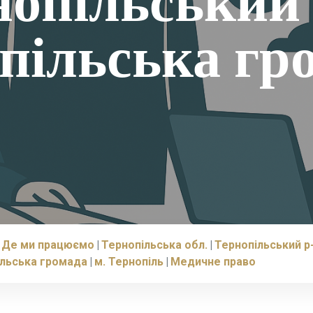
нопільський 
пільська гр
Де ми працюємо
Тернопільська обл.
Тернопільський р
ільська громада
м. Тернопіль
Медичне право