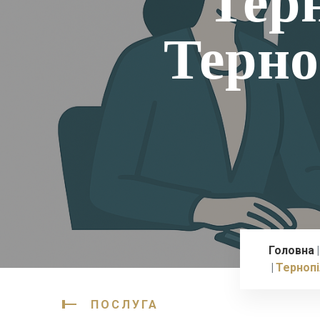
Тер
Терно
Головна
Терноп
ПОСЛУГА