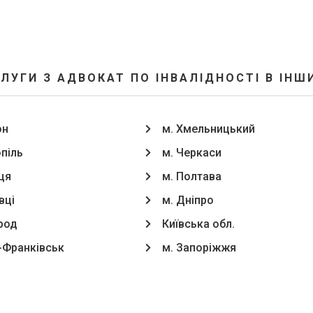
ЛУГИ З АДВОКАТ ПО ІНВАЛІДНОСТІ В ІНШ
он
м. Хмельницький
опіль
м. Черкаси
ця
м. Полтава
вці
м. Дніпро
род
Київська обл.
о-Франківськ
м. Запоріжжя