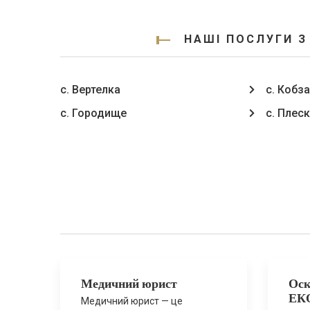
НАШІ ПОСЛУГИ З
с. Вертелка
с. Кобза
с. Городище
с. Плеск
Медичний юрист
Оск
ЕК
Медичний юрист — це