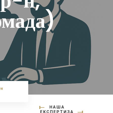
р-н,
омада)
-н
НАША
ЕКСПЕРТИЗА