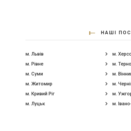
НАШІ ПОС
м. Львів
м. Херс
м. Рівне
м. Терн
м. Суми
м. Вінни
м. Житомир
м. Черні
м. Кривий Ріг
м. Ужго
м. Луцьк
м. Іван