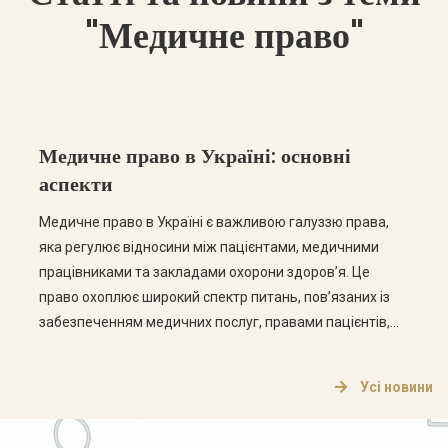
"Медичне право"
Медичне право в Україні: основні
аспекти
Медичне право в Україні є важливою галуззю права,
яка регулює відносини між пацієнтами, медичними
працівниками та закладами охорони здоров’я. Це
право охоплює широкий спектр питань, пов’язаних із
забезпеченням медичних послуг, правами пацієнтів,
етикою медичної практики та відповідальністю
медичних працівників. Основні аспекти медичного
Усі новини
права Медичне право в Україні складається з кількох
ключових аспектів, які варто розглянути […]