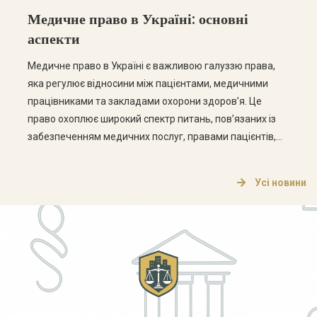
Медичне право в Україні: основні
аспекти
Медичне право в Україні є важливою галуззю права,
яка регулює відносини між пацієнтами, медичними
працівниками та закладами охорони здоров’я. Це
право охоплює широкий спектр питань, пов’язаних із
забезпеченням медичних послуг, правами пацієнтів,
етикою медичної практики та відповідальністю
медичних працівників. Основні аспекти медичного
Усі новини
права Медичне право в Україні складається з кількох
ключових аспектів, які варто розглянути […]