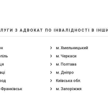
ЛУГИ З АДВОКАТ ПО ІНВАЛІДНОСТІ В ІНШ
он
м. Хмельницький
опіль
м. Черкаси
ця
м. Полтава
вці
м. Дніпро
род
Київська обл.
о-Франківськ
м. Запоріжжя