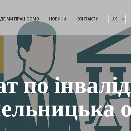
ДЕ МИ ПРАЦЮЄМО
НОВИНИ
КОНТАКТИ
т по інвалід
ельницька о