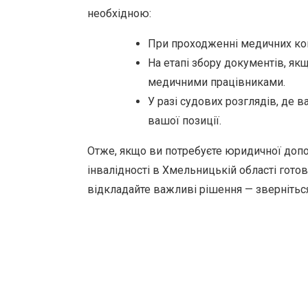
необхідною:
При проходженні медичних комі
На етапі збору документів, якщ
медичними працівниками.
У разі судових розглядів, де
вашої позиції.
Отже, якщо ви потребуєте юридичної допом
інвалідності в Хмельницькій області гото
відкладайте важливі рішення — звернітьс