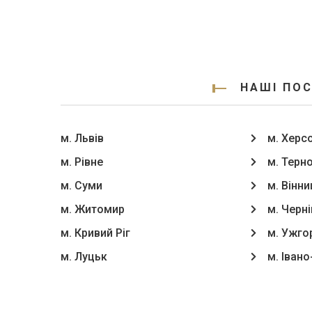
НАШІ ПОС
м. Львів
м. Херс
м. Рівне
м. Терн
м. Суми
м. Вінни
м. Житомир
м. Черні
м. Кривий Ріг
м. Ужго
м. Луцьк
м. Іван