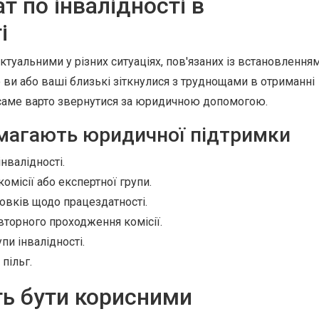
т по інвалідності в
і
ктуальними у різних ситуаціях, пов'язаних із встановлення
 ви або ваші близькі зіткнулися з труднощами в отриманні
и саме варто звернутися за юридичною допомогою.
имагають юридичної підтримки
нвалідності.
омісії або експертної групи.
овків щодо працездатності.
вторного проходження комісії.
и інвалідності.
пільг.
ь бути корисними