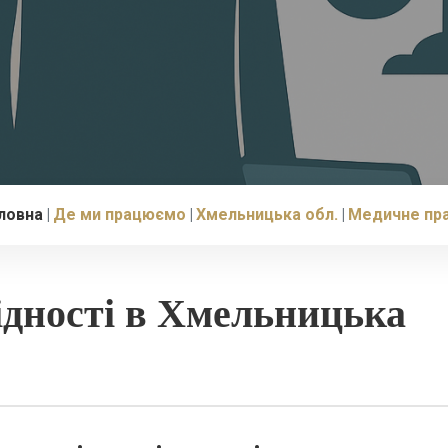
ловна
Де ми працюємо
Хмельницька обл.
Медичне пр
ідності в Хмельницька