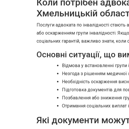
Коли потрібен адвока
Хмельницькій област
Послуги адвоката по інвалідності стають а
або оскарженням групи інвалідності. Якщо
соціальних гарантій, важливо знати, кол
Основні ситуації, що в
Відмова у встановленні групи і
Незгода з рішенням медичної к
Необхідність оскарження висн
Підготовка документів для по
Позбавлення або зниження груп
Отримання соціальних виплат і 
Які документи можут