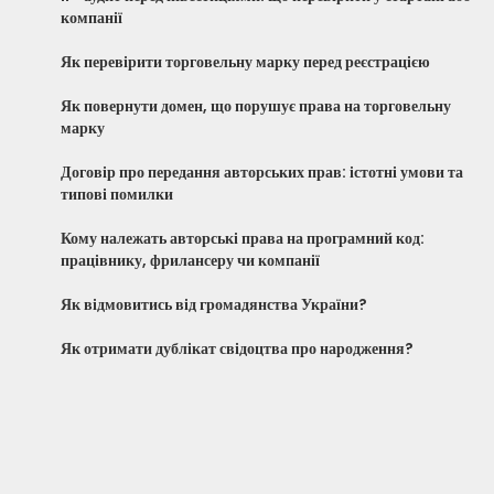
компанії
Як перевірити торговельну марку перед реєстрацією
Як повернути домен, що порушує права на торговельну
марку
Договір про передання авторських прав: істотні умови та
типові помилки
Кому належать авторські права на програмний код:
працівнику, фрилансеру чи компанії
Як відмовитись від громадянства України?
Як отримати дублікат свідоцтва про народження?